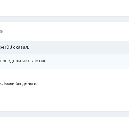
15
cyberDJ сказал:
 понедельник вылетаю...
. Были бы деньги.