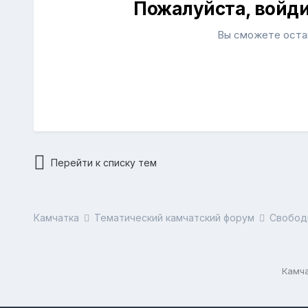
Пожалуйста, войд
Вы сможете остав
Перейти к списку тем
Камчатка
Тематический камчатский форум
Свобод
Камча