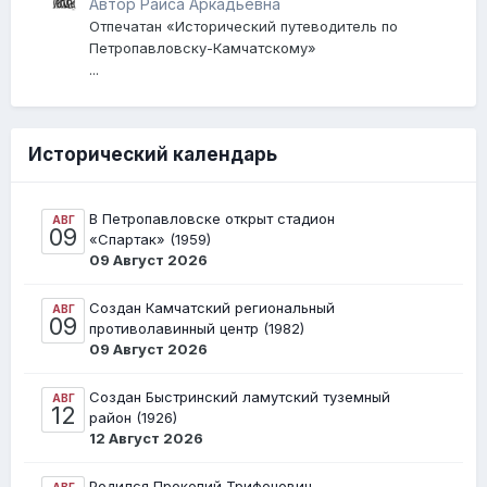
Петропавловску-Камчатскому»
Автор Раиса Аркадьевна
Отпечатан «Исторический путеводитель по
Петропавловску-Камчатскому»
...
Исторический календарь
В Петропавловске открыт стадион
АВГ
09
«Спартак» (1959)
09 Август 2026
Создан Камчатский региональный
АВГ
09
противолавинный центр (1982)
09 Август 2026
Создан Быстринский ламутский туземный
АВГ
12
район (1926)
12 Август 2026
Родился Прокопий Трифонович
АВГ