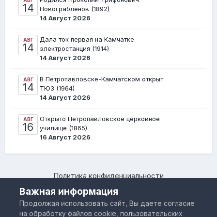
14
Новограбленов (1892)
14 Август 2026
Дала ток первая на Камчатке
АВГ
14
электростанция (1914)
14 Август 2026
В Петропавловске-Камчатском открыт
АВГ
14
ТЮЗ (1964)
14 Август 2026
Открыто Петропавловское церковное
АВГ
16
училище (1865)
16 Август 2026
Политика конфиденциальности
Камчатский региональный форум "Я люблю Камчатку –
Важная информация
www.IloveKamchatka.ru"
Продолжая использовать сайт, Вы даете согласие
Powered by Invision Community
на обработку файлов cookie, пользовательских