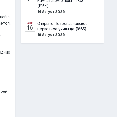
Камчатском открыт ТЮЗ
(1964)
14 Август 2026
ней в
ается,
Открыто Петропавловское
АВГ
16
церковное училище (1865)
16 Август 2026
и
одние
воей