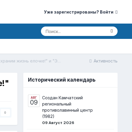
Уже зарегистрированы? Войти
Новогодние экологические конкурсы "Сохраним жизнь елочке!" и "Экологическая новогодняя игрушка"
Активность
Исторический календарь
е!"
Создан Камчатский
АВГ
09
региональный
противолавинный центр
0
(1982)
09 Август 2026