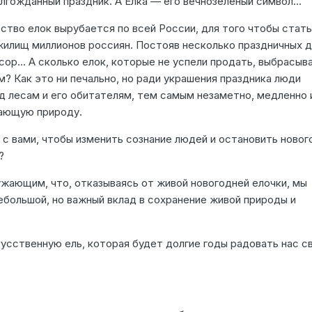
гожданный праздник. А Елка — его вечнозеленый символ...
ство елок вырубается по всей России, для того чтобы стать
илищ миллионов россиян. Постояв несколько праздничных д
сор… А сколько елок, которые не успели продать, выбрасыв
м? Как это ни печально, но ради украшения праздника люди
д лесам и его обитателям, тем самым незаметно, медленно 
ающую природу.
с вами, чтобы изменить сознание людей и остановить новог
?
ающим, что, отказываясь от живой новогодней елочки, мы
ебольшой, но важный вклад в сохранение живой природы и
сственную ель, которая будет долгие годы радовать нас с