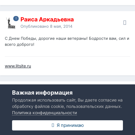
Раиса Аркадьевна
Опубликовано
8 мая, 2014
С Днем Победы, дорогие наши ветераны! Бодрости вам, сил и
всего доброго!
www.litsite.ru
Раиса Аркадьевна
Важная информация
Опубликовано
9 мая, 2014
Продолжая использовать сайт, Вы даете согласие на
обработку файлов cookie, пользовательских данных.
Парк Победы в Петропавловске-Камчатском. Мемориальный
Политика конфиденциальности
комплекс в честь петропавловцев, погибших в годы Второй
мировой войны.
Я принимаю