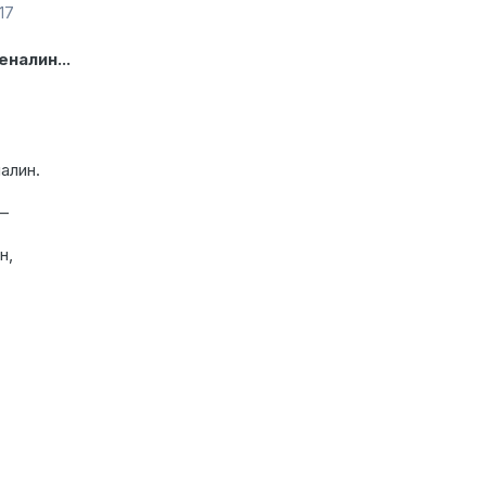
17
налин...
алин.
—
н,