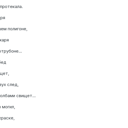
протекала.
еря
ем полигоне,
харя
 отрубоне…
бед
щет,
ух след,
толбами свищет…
з могил,
краске,