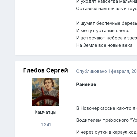
И уходят навсегда мальчиш
Оставляя нам печаль и грус
И шумят беспечные березы
И метут усталые снега.
И встречают небеса и зве
На Земле все новые века.
Глебов Сергей
Опубликовано
1 февраля, 20
Ранение
В Новочеркасске как-то я
Камчатцы
Водителем трёхосного "Ур
341
И через сутки в караул ход