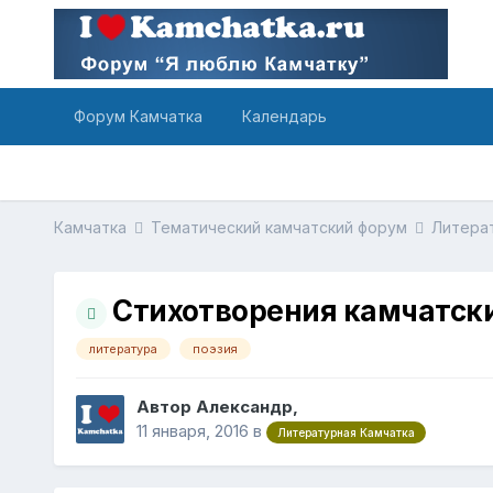
Форум Камчатка
Календарь
Камчатка
Тематический камчатский форум
Литера
Стихотворения камчатски
литература
поэзия
Автор Александр,
11 января, 2016
в
Литературная Камчатка