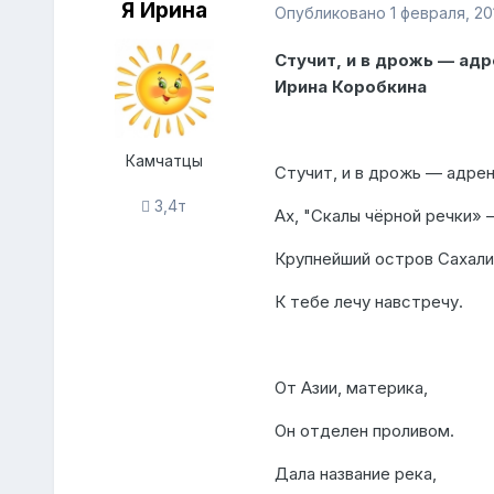
Я Ирина
Опубликовано
1 февраля, 20
Стучит, и в дрожь — адре
Ирина Коробкина
Камчатцы
Стучит, и в дрожь — адрен
3,4т
Ах, "Скалы чёрной речки» 
Крупнейший остров Сахали
К тебе лечу навстречу.
От Азии, материка,
Он отделен проливом.
Дала название река,