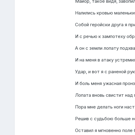
Майор, такое видя, завопил
Налились кровью маленьки
Собой геройски друга я пр
И с речью к зампотеху обр
А он с земли лопату подхв
И на меня в атаку устрем
Удар, и вот я с раненой рук
И боль меня ужасная пронз
Лопата вновь свистит над 
Пора мне делать ноги наст
Решив с судьбою больше н
Оставил я мгновенно поле 