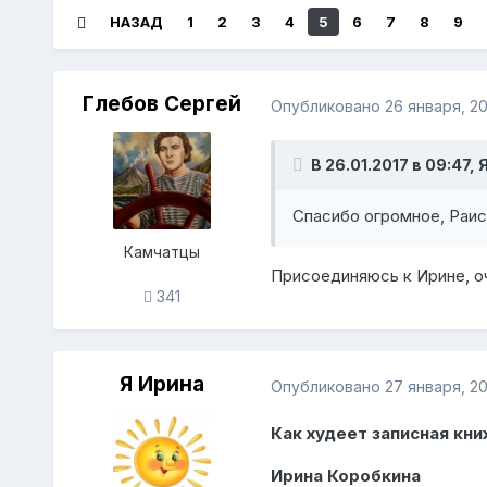
НАЗАД
1
2
3
4
5
6
7
8
9
Глебов Сергей
Опубликовано
26 января, 2
В 26.01.2017 в 09:47, 
Спасибо огромное, Раис
Камчатцы
Присоединяюсь к Ирине, оч
341
Я Ирина
Опубликовано
27 января, 2
Как худеет записная книж
Ирина Коробкина