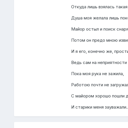
Откуда лишь взялась такая
Душа моя желала лишь по
Майор остыл и поиск снаря
Потом он предо мною изви
И я его, конечно же, прост
Ведь сам на неприятности 
Пока моя рука не зажила,
Работою почти не загружал
С майором хорошо пошли д
И старики меня зауважали