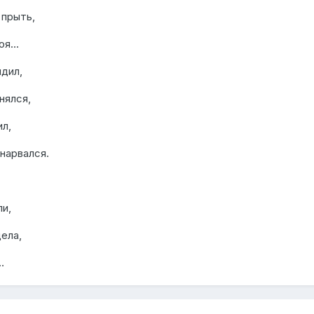
 прыть,
коя…
дил,
нялся,
ил,
нарвался.
и,
ела,
…