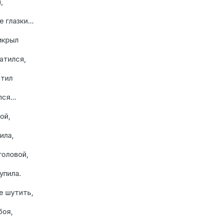
,
е глазки…
икрыл
атился,
атил
ился…
ой,
ила,
головой,
упила.
е шутить,
боя,