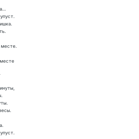
...
упуст.
ишка.
ть.
 месте.
вместе
.
инуты,
.
ты.
весы.
а.
упуст.