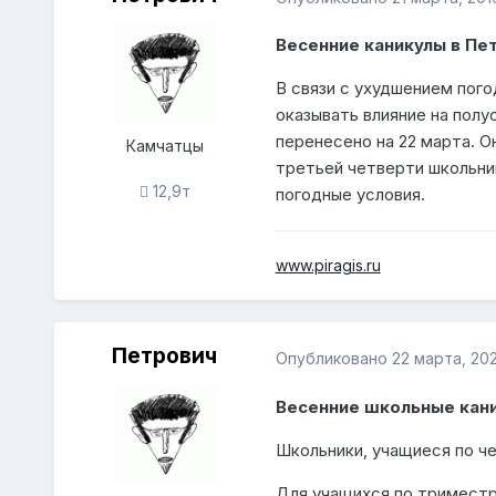
Весенние каникулы в Пе
В связи с ухудшением пого
оказывать влияние на полу
перенесено на 22 марта. О
Камчатцы
третьей четверти школьник
12,9т
погодные условия.
www.piragis.ru
Петрович
Опубликовано
22 марта, 20
Весенние школьные кани
Школьники, учащиеся по че
Для учащихся по триместра