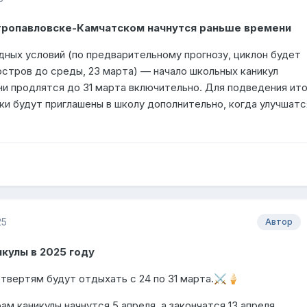
тропавловске-Камчатском начнутся раньше времени
дных условий (по предварительному прогнозу, циклон будет
остров до среды, 23 марта) — начало школьных каникул
ни продлятся до 31 марта включительно. Для подведения ито
и будут приглашены в школу дополнительно, когда улучшатс
25
Автор
кулы в 2025 году
твертям будут отдыхать с 24 по 31 марта.
⚔️
🍦
м каникулы начнутся 5 апреля, а закончатся 13 апреля.