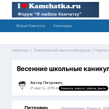
Форум Камчатка
Календарь
Камчатка
Тематический камчатский форум
Камчатк
Весенние школьные канику
Автор Петрович,
21 марта, 2016
в
Камчатка: новости, события, факты
Петрович
Опубликовано
21 марта, 201