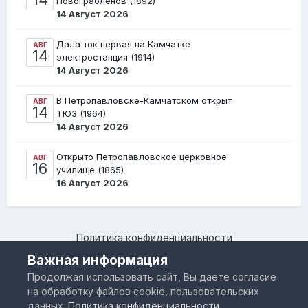
Новограбленов (1892)
14 Август 2026
Дала ток первая на Камчатке
АВГ
14
электростанция (1914)
14 Август 2026
В Петропавловске-Камчатском открыт
АВГ
14
ТЮЗ (1964)
14 Август 2026
Открыто Петропавловское церковное
АВГ
16
училище (1865)
16 Август 2026
Политика конфиденциальности
Камчатский региональный форум "Я люблю Камчатку –
Важная информация
www.IloveKamchatka.ru"
Продолжая использовать сайт, Вы даете согласие
Powered by Invision Community
на обработку файлов cookie, пользовательских
данных.
Политика конфиденциальности