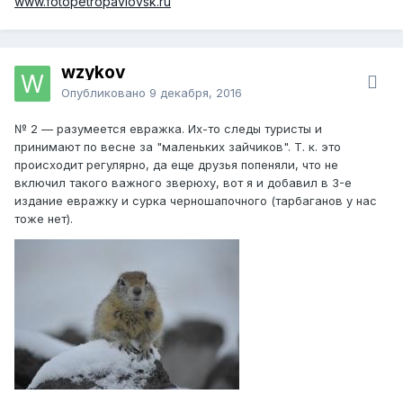
www.fotopetropavlovsk.ru
wzykov
Опубликовано
9 декабря, 2016
№ 2 — разумеется евражка. Их-то следы туристы и
принимают по весне за "маленьких зайчиков". Т. к. это
происходит регулярно, да еще друзья попеняли, что не
включил такого важного зверюху, вот я и добавил в 3-е
издание евражку и сурка черношапочного (тарбаганов у нас
тоже нет).