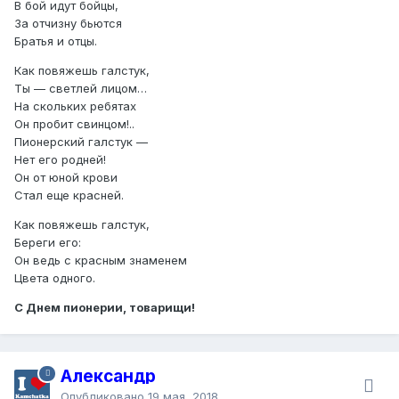
В бой идут бойцы,
За отчизну бьются
Братья и отцы.
Как повяжешь галстук,
Ты — светлей лицом…
На скольких ребятах
Он пробит свинцом!..
Пионерский галстук —
Нет его родней!
Он от юной крови
Стал еще красней.
Как повяжешь галстук,
Береги его:
Он ведь с красным знаменем
Цвета одного.
С Днем пионерии, товарищи!
Александр
Опубликовано
19 мая, 2018