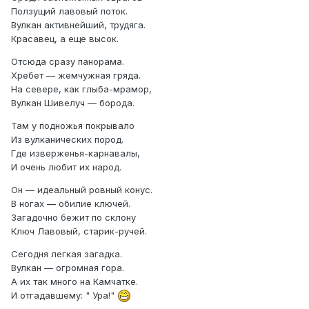
Ползущий лавовый поток.
Вулкан активнейший, трудяга.
Красавец, а еще высок.
Отсюда сразу панорама.
Хребет — жемчужная гряда.
На севере, как глыба-мрамор,
Вулкан Шивелуч — борода.
Там у подножья покрывало
Из вулканических пород.
Где изверженья-карнавалы,
И очень любит их народ.
Он — идеальный ровный конус.
В ногах — обилие ключей.
Загадочно бежит по склону
Ключ Лавовый, старик-ручей.
Сегодня легкая загадка.
Вулкан — огромная гора.
А их так много на Камчатке.
И отгадавшему: " Ура!"