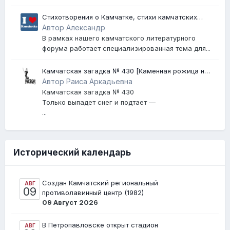
Стихотворения о Камчатке, стихи камчатских
поэтов, песни о Камчатке
Автор Александр
В рамках нашего камчатского литературного
форума работает специализированная тема для...
Камчатская загадка № 430 [Каменная рожица на
Авачинском вулкане]
Автор Раиса Аркадьевна
Камчатская загадка № 430
Только выпадет снег и подтает —
...
Исторический календарь
Создан Камчатский региональный
АВГ
09
противолавинный центр (1982)
09 Август 2026
В Петропавловске открыт стадион
АВГ