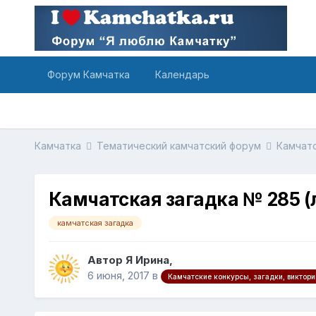
Форум Камчатка
Календарь
Камчатка
Тематический камчатский форум
Камчатс
Камчатская загадка № 285 
камчатская загадка
Автор Я Ирина,
6 июня, 2017
в
Камчатские конкурсы, загадки, виктори