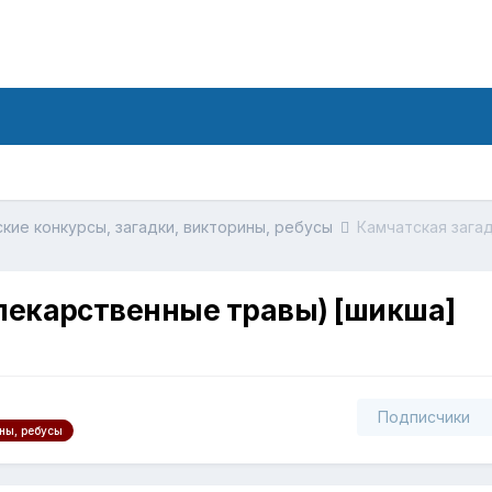
кие конкурсы, загадки, викторины, ребусы
Камчатская зага
(лекарственные травы) [шикша]
Подписчики
ны, ребусы