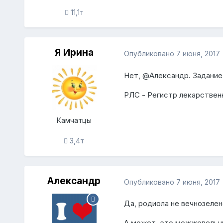
11,1т
Я Ирина
Опубликовано
7 июня, 2017
Нет,
@Александр
. Задани
РЛС - Регистр лекарствен
Камчатцы
3,4т
Александр
Опубликовано
7 июня, 2017
Да, родиола не вечнозеле
А может, это можжевельни