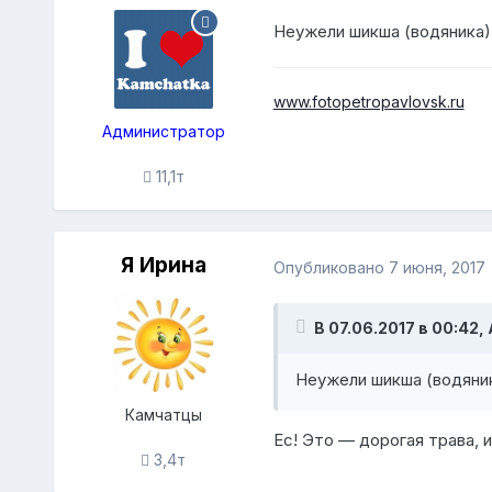
Неужели шикша (водяника)
www.fotopetropavlovsk.ru
Администратор
11,1т
Я Ирина
Опубликовано
7 июня, 2017
В 07.06.2017 в 00:42,
Неужели шикша (водяни
Камчатцы
Ес! Это — дорогая трава, и
3,4т