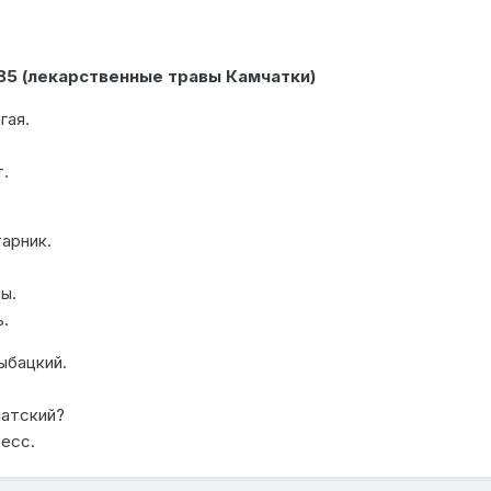
85 (лекарственные травы Камчатки)
гая.
.
арник.
ы.
.
ыбацкий.
чатский?
есс.