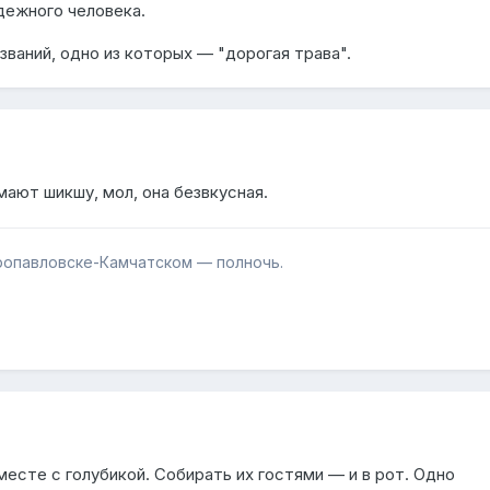
дежного человека.
ваний, одно из которых — "дорогая трава".
мают шикшу, мол, она безвкусная.
тропавловске-Камчатском — полночь.
есте с голубикой. Собирать их гостями — и в рот. Одно