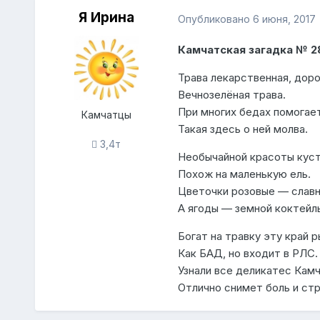
Я Ирина
Опубликовано
6 июня, 2017
Камчатская загадка № 2
Трава лекарственная, доро
Вечнозелёная трава.
При многих бедах помогает
Камчатцы
Такая здесь о ней молва.
3,4т
Необычайной красоты куст
Похож на маленькую ель.
Цветочки розовые — славн
А ягоды — земной коктейль
Богат на травку эту край р
Как БАД, но входит в РЛС.
Узнали все деликатес Кам
Отлично снимет боль и стр