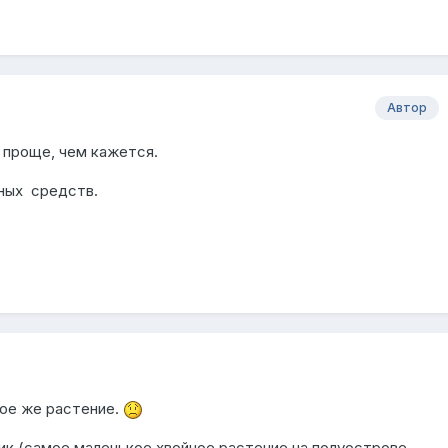
Автор
е проще, чем кажется.
ных средств.
ное же растение.
к (самое маленькое хвойное растение на полуострове