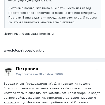
— ситуация деградировала.
Я отлично помню, что было ещё пять-шесть лет назад.
Просто без слез невозможно было на это всё смотреть.
Поэтому Ваша задача — продолжить этот курс. И просил
бы этим заниматься максимально активно.
Источник информации: kremlin.ru
www.fotopetropavlovsk.ru
Петрович
Опубликовано
18 ноября, 2009
Беседа очень "содержательна". Для повышения нашего
благосостояния и улучшения жизни, ее безопасности не
хватало только спортивного комплекса! В разговоре не задет
вопрос
сейсмоукрепления
, строительства
дорог
,
морского
вокзала
и т. д. Нет у нас этих проблем и все! С такими