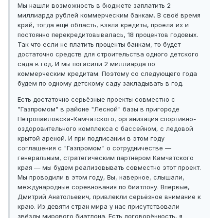
Мы нашли возможность в бюджете заплатить 2
миллиарда рублей коммерческим банкам. В своё время
край, тогда ещё область, взяла кредиты, проела их и
постоянно перекредитовывалась, 18 процентов годовых.
Так что если не платить проценты банкам, то будет
достаточно средств для строительства одного детского
сада в год. И мы погасили 2 миллиарда по
коммерческим кредитам. Поэтому со следующего года
будем по одному детскому саду закладывать в год.
Есть достаточно серьёзные проекты совместно с
"Газпромом" в районе "Лесной" базы в пригороде
Петропавловска-Камчатского, организация спортивно-
оздоровительного комплекса с бассейном, с ледовой
крытой ареной. И при подписании в этом году
соглашения с "Газпромом" о сотрудничестве —
генеральным, стратегическим партнёром Камчатского
края — мы будем реализовывать совместно этот проект.
Мы проводили в этом году, Вы, наверное, слышали,
международные соревнования по биатлону. Впервые,
Дмитрий Анатольевич, привлекли серьёзное внимание к
краю. Из девяти стран мира у нас присутствовали
звёзды мирового биатлона. Есть договорённость, я