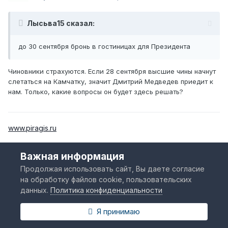
Лысьва15 сказал:
до 30 сентября бронь в гостиницах для Президента
Чиновники страхуются. Если 28 сентября высшие чины начнут
слетаться на Камчатку, значит Дмитрий Медведев приедит к
нам. Только, какие вопросы он будет здесь решать?
www.piragis.ru
Важная информация
Евгений
Продолжая использовать сайт, Вы даете согласие
на обработку файлов cookie, пользовательских
Опубликовано
28 сентября, 2010
данных.
Политика конфиденциальности
Петрович сказал:
Я принимаю