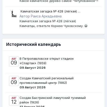
Какое камчатское дерево самое "титулованное"?
​ Камчатская загадка № 428 (лёгкая) ​
[Землетрясение]
Автор Раиса Аркадьевна
Камчатская загадка № 428 (лёгкая)
Камчатцы, ответьте Корнею Чуковскому. 😀
Исторический календарь
В Петропавловске открыт стадион
АВГ
09
«Спартак» (1959)
09 Август 2026
Создан Камчатский региональный
АВГ
09
противолавинный центр (1982)
09 Август 2026
Создан Быстринский ламутский туземный
АВГ
12
район (1926)
12 Август 2026