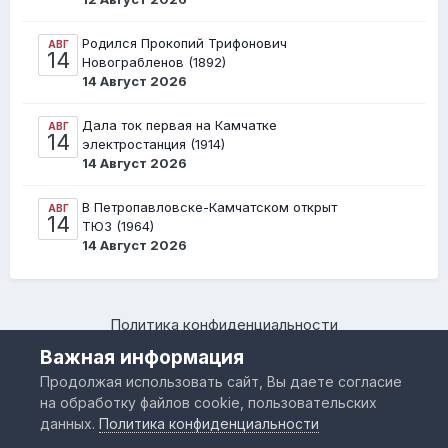
Родился Прокопий Трифонович
АВГ
14
Новограбленов (1892)
14 Август 2026
Дала ток первая на Камчатке
АВГ
14
электростанция (1914)
14 Август 2026
В Петропавловске-Камчатском открыт
АВГ
14
ТЮЗ (1964)
14 Август 2026
Политика конфиденциальности
Камчатский региональный форум "Я люблю Камчатку –
Важная информация
www.IloveKamchatka.ru"
Продолжая использовать сайт, Вы даете согласие
Powered by Invision Community
на обработку файлов cookie, пользовательских
данных.
Политика конфиденциальности