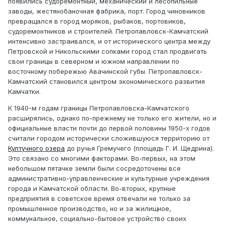
появились судоремонтный, механический и лесопильные
заводы, жестянобаночная фабрика, порт. Город чиновников
превращался в город моряков, рыбаков, портовиков,
судоремонтников и строителей. Петропавловск-Камчатский
интенсивно застраивался, и от исторического центра между
Петровской и Никольскими сопками город стал продвигать
свои границы в северном и южном направлении по
восточному побережью Авачинской губы. Петропавловск-
Камчатский становился центром экономического развития
Камчатки.
К 1940-м годам границы Петропавловска-Камчатского
расширялись, однако по-прежнему не только его жители, но и
официальные власти почти до первой половины 1950-х годов
считали городом исторически сложившуюся территорию от
Култучного озера
до ручья Гремучего (площадь Г. И. Щедрина).
Это связано со многими факторами. Во-первых, на этом
небольшом пятачке земли были сосредоточены все
административно-управленческие и культурные учреждения
города и Камчатской области. Во-вторых, крупные
предприятия в советское время отвечали не только за
промышленное производство, но и за жилищное,
коммунальное, социально-бытовое устройство своих