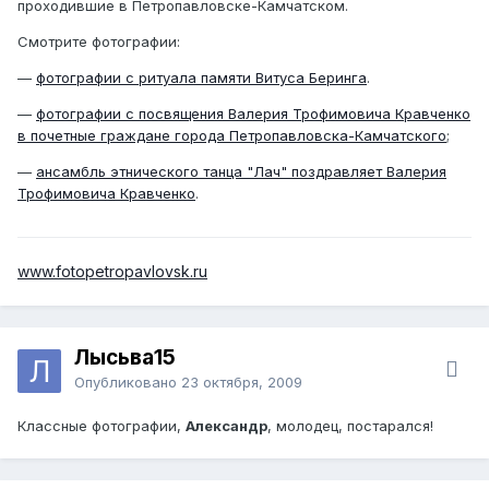
проходившие в Петропавловске-Камчатском.
Смотрите фотографии:
—
фотографии с ритуала памяти Витуса Беринга
.
—
фотографии с посвящения Валерия Трофимовича Кравченко
в почетные граждане города Петропавловска-Камчатского
;
—
ансамбль этнического танца "Лач" поздравляет Валерия
Трофимовича Кравченко
.
www.fotopetropavlovsk.ru
Лысьва15
Опубликовано
23 октября, 2009
Классные фотографии,
Александр
, молодец, постарался!