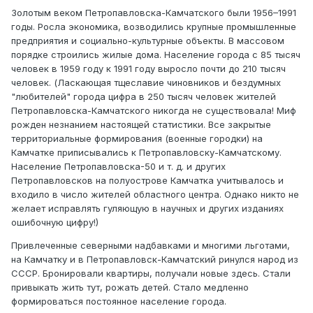
Золотым веком Петропавловска-Камчатского были 1956–1991
годы. Росла экономика, возводились крупные промышленные
предприятия и социально-культурные объекты. В массовом
порядке строились жилые дома. Население города с 85 тысяч
человек в 1959 году к 1991 году выросло почти до 210 тысяч
человек. (Ласкающая тщеславие чиновников и бездумных
"любителей" города цифра в 250 тысяч человек жителей
Петропавловска-Камчатского никогда не существовала! Миф
рожден незнанием настоящей статистики. Все закрытые
территориальные формирования (военные городки) на
Камчатке приписывались к Петропавловску-Камчатскому.
Население Петропавловска-50 и т. д. и других
Петропавловсков на полуострове Камчатка учитывалось и
входило в число жителей областного центра. Однако никто не
желает исправлять гуляющую в научных и других изданиях
ошибочную цифру!)
Привлеченные северными надбавками и многими льготами,
на Камчатку и в Петропавловск-Камчатский ринулся народ из
СССР. Бронировали квартиры, получали новые здесь. Стали
привыкать жить тут, рожать детей. Стало медленно
формироваться постоянное население города.