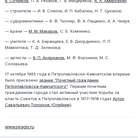
В. Сотников
, П. А. Рязанов, Г. В. Мещеряков,
А. А. Амирбекян
;
— строители — И. В. Слепов, И. П. Кибалюк, Н. Т. Цуканов;
— судоремонтники — В. Ф. Тиллер, Ф. А. Пащенко, А. А. Чкиря;
— врачи —
М. М. Макаров
, С. Б. Хомченко;
— учителя — К. А. Баранцева, Е. В. Диордиенко, Л. П.
Мамонтова, Т. Д. Зеленова;
— артисты —
В. П. Андрианов
, М. Ф. Воронина, М. С.
Соловьева.
17 октября 1965 года в Петропавловске-Камчатском впервые
было присвоено
звание "Почетный гражданин
Петропавловска-Камчатского"
. Первым почетным
гражданином города стал активный участник борьбы за
власть Советов в Петропавловске в 1917–1918 годах
Антон
Савельевич Топорков (Олейник)
.
www.piragis.ru