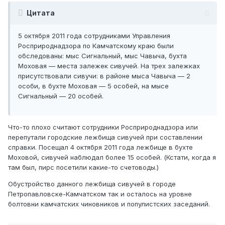
Цитата
5 октября 2011 года сотрудниками Управления
Росприроднадзора по Камчатскому краю были
обследованы: мыс Сигнальный, мыс Чавыча, бухта
Моховая — места залежек сивучей. На трех залежках
присутствовали сивучи: в районе мыса Чавыча — 2
особи, в бухте Моховая — 5 особей, на мысе
Сигнальный — 20 особей.
Что-то плохо считают сотрудники Росприроднадзора или
перепутали городские лежбища сивучей при составлении
справки. Посещал 4 октября 2011 года лежбище в бухте
Моховой, сивучей наблюдал более 15 особей. (Кстати, когда я
там был, пирс посетили какие-то счетоводы.)
Обустройство данного лежбища сивучей в городе
Петропавловске-Камчатском так и осталось на уровне
болтовни камчатских чиновников и популистских заседаний.