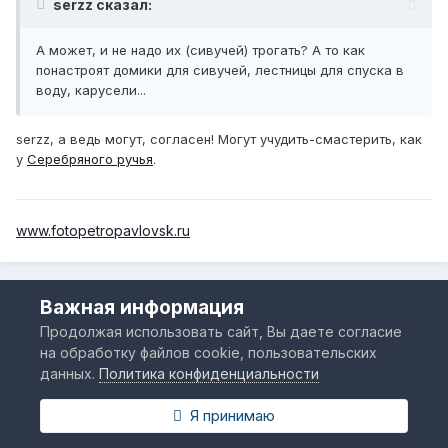
serzz сказал:
А может, и не надо их (сивучей) трогать? А то как
понастроят домики для сивучей, лестницы для спуска в
воду, карусели...
serzz, а ведь могут, согласен! Могут учудить-смастерить, как
у
Серебряного ручья
.
www.fotopetropavlovsk.ru
Важная информация
Александр
Продолжая использовать сайт, Вы даете согласие
Опубликовано
26 февраля, 2014
на обработку файлов cookie, пользовательских
Кстати, скоро приедут знакомые туристы из
данных.
Политика конфиденциальности
Первопрестольной, сказали, что обязательно хотят
посмотреть сивучей.
Я принимаю
В очередной раз будет стыдно за город, за регион. Однако