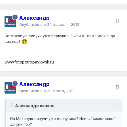
Короче говоря, сейчас есть множество мест, где можно
встретить этих ластоногих в акватории Авачинской губы.
Александр
Опубликовано
24 февраля, 2013
На Моховую сивучи уже вернулись? Или в "самоволке" до
сих пор?
www.fotopetropavlovsk.ru
Александр
Опубликовано
30 марта, 2013
Александр сказал:
На Моховую сивучи уже вернулись? Или в "самоволке"
до сих пор?