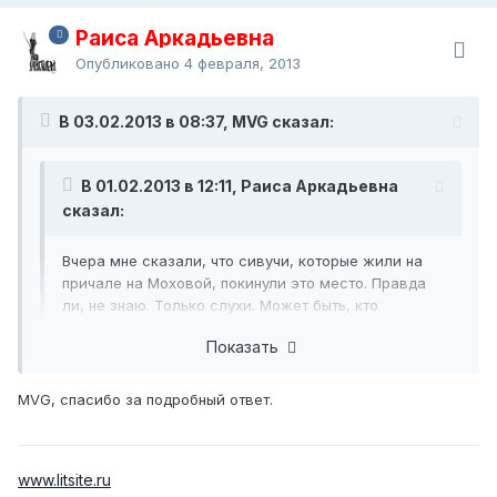
Раиса Аркадьевна
Опубликовано
4 февраля, 2013
В 03.02.2013 в 08:37, MVG сказал:
В 01.02.2013 в 12:11, Раиса Аркадьевна
сказал:
Вчера мне сказали, что сивучи, которые жили на
причале на Моховой, покинули это место. Правда
ли, не знаю. Только слухи. Может быть, кто
подтвердит или опровергнет их?
Показать
Да, сейчас там сивучей нет, ведь они там жили потому,
MVG, спасибо за подробный ответ.
что там рядом был работающий рыбзавод, который
сбрасывал много отходов, служивших легкой добычей.
Но не факт, что сивучи не приплывут туда снова. А
вообще, они сейчас появляются и на мысе Чавычном, и
www.litsite.ru
на угольном пирсе в центре города, и на Садовой.