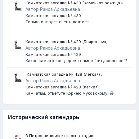
Камчатская загадка № 430 [Каменная рожица на
Авачинском вулкане]
Автор Раиса Аркадьевна
Камчатская загадка № 430
Только выпадет снег и подтает —
...
Камчатская загадка № 429 [Боярышник]
Автор Раиса Аркадьевна
Камчатская загадка № 429
Какое камчатское дерево самое "титулованное"?
​ Камчатская загадка № 428 (лёгкая) ​
[Землетрясение]
Автор Раиса Аркадьевна
Камчатская загадка № 428 (лёгкая)
Камчатцы, ответьте Корнею Чуковскому. 😀
Исторический календарь
В Петропавловске открыт стадион
АВГ