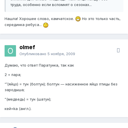
труда, особенно если вспомнят о сезонах...
Нашла! Хорошее слово, камчатское.
Но это только часть,
серединка ребуса...
olmef
Опубликовано
5 ноября, 2009
Думаю, что ответ Паратунка, так как
2 = пара;
”’(яйцо) = тун (болтун); болтун — насиженное яйцо птицы без
зародыша;
”(медведь) = тун (шатун);
кей=ka (англ.).