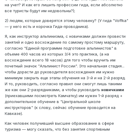
на учет? И как его лишить профессии гида, если абсолютно
все туристы будут им недовольны?);
2) людям, которые доверятся этому человеку? (У гида "Voffka"
— у него есть и корочка Гида-проводника).
Я, как инструктор альпинизма, с новичками должен провести
занятий и одно восхождение по самому простому маршруту,
согласно "Единой программе подготовке альпинистов" в
объеме 400 часов из которых 3/4 это практика, (а на
восхождение всего 18 часов) для того чтобы вручить им
почетный значок "Альпинист России". Это начальная стадия...
чтобы дорасти до руководителя восхождения им нужно
минимум закрыть еще этапы обучения на 3-й и на 2-й разряд.
И то, руководить, согласно правил они смогут лишь такими
же как они 2-разрядниками, а чтобы руководить
новичками
(приехавшими посмотреть Камчатку) им нужен 1-й разряд +
дополнительное обучение в "Центральной школе
инструкторов" (к слову, сейчас обучение проводится на
Кавказе).
Как человек получивший высшее образование в сфере
туризма — могу сказать, что без занятия спортивным