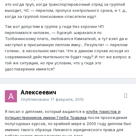
это когда труп, когда транспортировочный отряд за группой
выходит, ЧС — перелом, пропуск контрольного срока, и т. д.,
когда за группой поисковики-спасатели идут.
Так вот допустим в группе у гида без корочки ЧП:
переломался человек, — буржуй: шарахался по
Толбачинскому плато, любовался Камчаткой, а тут взял да и
наступил в присыпанную пеплом ямку... Результат — перелом
голени... в нескольких местах. Что в данном случае исходя из
современной действительности будет гиду? И тот же вопрос в
той же ситуации, но при условии, что у гида это
удостоверение имеется?
Алексеевич
Опубликовано
17 февраля, 2010
Я писал о дипломе, который выдается в
клубе туристов и
путешественников имени Глеба Травина
после прохождения
полугодовых курсов, по крайней мере в 2005 году диплом был
именно такого образца. Никакого юридического права для
работы гидом-проводником он не дает.