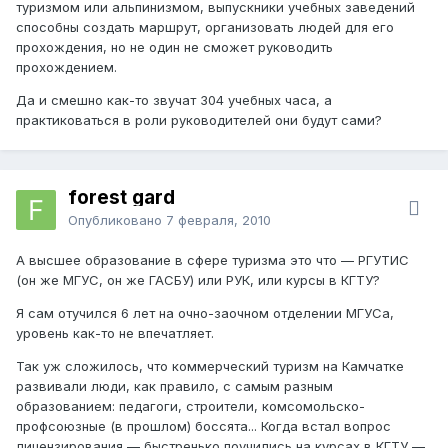
туризмом или альпинизмом, выпускники учебных заведений
способны создать маршрут, организовать людей для его
прохождения, но не один не сможет руководить
прохождением.
Да и смешно как-то звучат 304 учебных часа, а
практиковаться в роли руководителей они будут сами?
forest gard
Опубликовано
7 февраля, 2010
А высшее образование в сфере туризма это что — РГУТИС
(он же МГУС, он же ГАСБУ) или РУК, или курсы в КГТУ?
Я сам отучился 6 лет на очно-заочном отделении МГУСа,
уровень как-то не впечатляет.
Так уж сложилось, что коммерческий туризм на Камчатке
развивали люди, как правило, с самым разным
образованием: педагоги, строители, комсомольско-
профсоюзные (в прошлом) боссята... Когда встал вопрос
лицензирования — быстренько поучились на курсах в КГТУ —