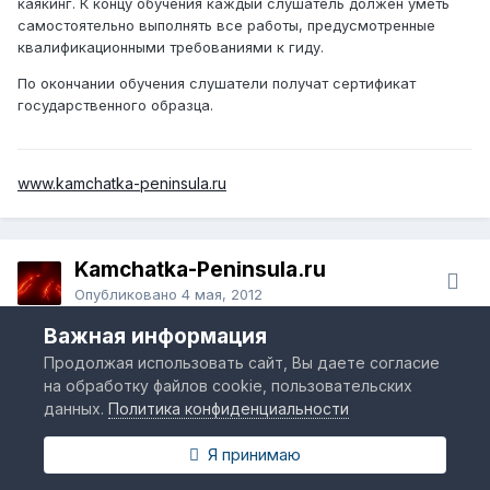
каякинг. К концу обучения каждый слушатель должен уметь
самостоятельно выполнять все работы, предусмотренные
квалификационными требованиями к гиду.
По окончании обучения слушатели получат сертификат
государственного образца.
www.kamchatka-peninsula.ru
Kamchatka-Peninsula.ru
Опубликовано
4 мая, 2012
Важная информация
Семинар-тренинг "Подготовка гидов-экскурсоводов для
эколого-просветительской и туристической деятельности
Продолжая использовать сайт, Вы даете согласие
на особо охраняемых природных территориях Камчатского
на обработку файлов cookie, пользовательских
края"
данных.
Политика конфиденциальности
С 5 по 6 мая 2012 года в городе Петропавловске-Камчатском
Я принимаю
в Камчатской краевой библиотеке имени С. П.
Крашенинникова пройдет семинар-тренинг "Подготовка