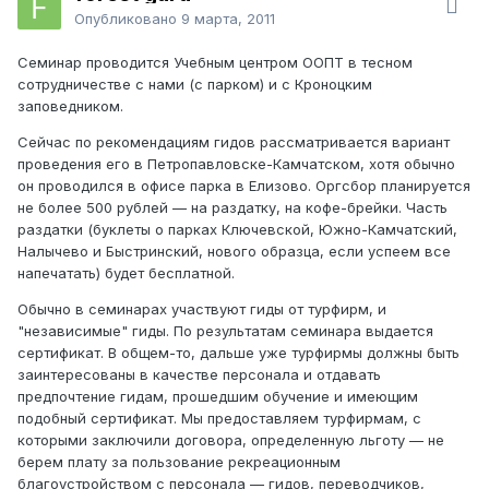
Опубликовано
9 марта, 2011
Семинар проводится Учебным центром ООПТ в тесном
сотрудничестве с нами (с парком) и с Кроноцким
заповедником.
Сейчас по рекомендациям гидов рассматривается вариант
проведения его в Петропавловске-Камчатском, хотя обычно
он проводился в офисе парка в Елизово. Оргсбор планируется
не более 500 рублей — на раздатку, на кофе-брейки. Часть
раздатки (буклеты о парках Ключевской, Южно-Камчатский,
Налычево и Быстринский, нового образца, если успеем все
напечатать) будет бесплатной.
Обычно в семинарах участвуют гиды от турфирм, и
"независимые" гиды. По результатам семинара выдается
сертификат. В общем-то, дальше уже турфирмы должны быть
заинтересованы в качестве персонала и отдавать
предпочтение гидам, прошедшим обучение и имеющим
подобный сертификат. Мы предоставляем турфирмам, с
которыми заключили договора, определенную льготу — не
берем плату за пользование рекреационным
благоустройством с персонала — гидов, переводчиков,