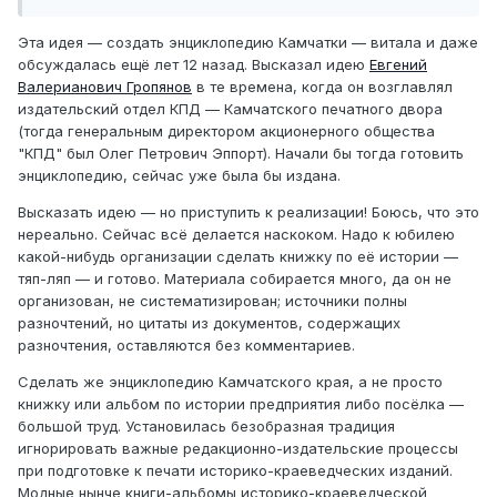
Эта идея — создать энциклопедию Камчатки — витала и даже
обсуждалась ещё лет 12 назад. Высказал идею
Евгений
Валерианович Гропянов
в те времена, когда он возглавлял
издательский отдел КПД — Камчатского печатного двора
(тогда генеральным директором акционерного общества
"КПД" был Олег Петрович Эппорт). Начали бы тогда готовить
энциклопедию, сейчас уже была бы издана.
Высказать идею — но приступить к реализации! Боюсь, что это
нереально. Сейчас всё делается наскоком. Надо к юбилею
какой-нибудь организации сделать книжку по её истории —
тяп-ляп — и готово. Материала собирается много, да он не
организован, не систематизирован; источники полны
разночтений, но цитаты из документов, содержащих
разночтения, оставляются без комментариев.
Сделать же энциклопедию Камчатского края, а не просто
книжку или альбом по истории предприятия либо посёлка —
большой труд. Установилась безобразная традиция
игнорировать важные редакционно-издательские процессы
при подготовке к печати историко-краеведческих изданий.
Модные нынче книги-альбомы историко-краеведческой