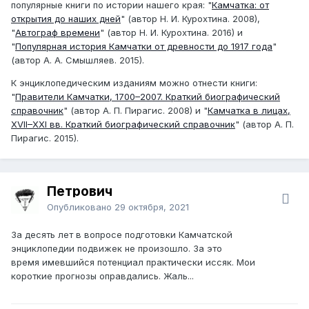
популярные книги по истории нашего края: "
Камчатка: от
открытия до наших дней
" (автор Н. И. Курохтина. 2008),
"
Автограф времени
" (автор Н. И. Курохтина. 2016) и
"
Популярная история Камчатки от древности до 1917 года
"
(автор А. А. Смышляев. 2015).
К энциклопедическим изданиям можно отнести книги:
"
Правители Камчатки, 1700–2007. Краткий биографический
справочник
" (автор А. П. Пирагис. 2008) и "
Камчатка в лицах,
XVII–XXI вв. Краткий биографический справочник
" (автор А. П.
Пирагис. 2015).
Петрович
Опубликовано
29 октября, 2021
За десять лет в вопросе подготовки Камчатской
энциклопедии подвижек не произошло. За это
время имевшийся потенциал практически иссяк. Мои
короткие прогнозы оправдались. Жаль...