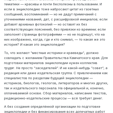
тематики — красивы и почти бесполезны в пользовании. И
если в энциклопедию тоже набросают цитат из газетных
сообщений, воспоминаний — но не дадут примечаний с
уточнениями названий, дат, с расшифровкой инициалов; если
добавят архивных фотокопий — но оставят их без
соответствующих пояснений, без привязки ко времени; если
заполонят страницы фотографиями — но не подпишут, что на
них изображено, когда, где и кто снимал, — то какая же это
история? И какая это энциклопедия?
То, что желают "местные историки и краеведы", должно
совпадать с желанием Правительства Камчатского края. Для
подготовки материалов энциклопедии нужен коллектив
трудяг. Не просто "заседателей". И не какой-нибудь "совет", а
редакция или даже издательская группа. С привлечением как
специалистов по разделам будущей энциклопедии —
историков, биологов, геологов, литераторов и многих других,
так и издательского персонала. На официальной и, конечно,
оплачиваемой основе. Сбор материалов, написание текстов,
редакционно-издательские процессы — всё требует денег.
А без создания определённой организации по подготовке
энциклопедии и без финансирования всех допечатных работ