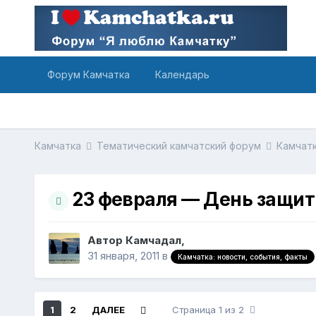
Форум Камчатка
Календарь
Камчатка
Тематический камчатский форум
Камчатк
23 февраля — День защит
Автор Камчадал,
31 января, 2011
в
Камчатка: новости, события, факты
1
2
ДАЛЕЕ
Страница 1 из 2