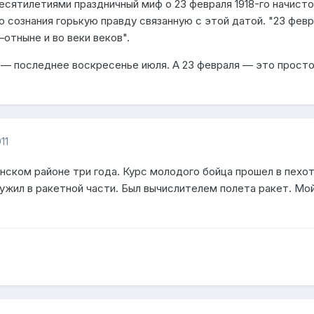
есятилетиями праздничный миф о 23 февраля 1918-го начисто
 сознания горькую правду связанную с этой датой. "23 фев
отныне и во веки веков".
к — последнее воскресенье июля. А 23 февраля — это прост
11
нском районе три года. Курс молодого бойца прошел в пехот
лужил в ракетной части. Был вычислителем полета ракет. Мо