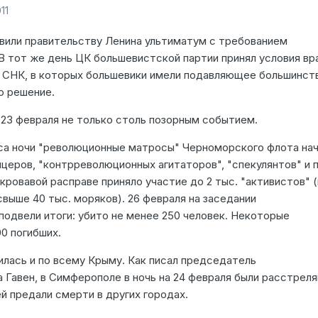
11
вили правительству Ленина ультиматум с требованием
В тот же день ЦК большевистской партии принял условия вра
и СНК, в которых большевики имели подавляющее большинст
о решение.
 23 февраля не только столь позорным событием.
часа ночи "революционные матросы" Черноморского флота на
церов, "контрреволюционных агитаторов", "спекулянтов" и 
кровавой расправе приняло участие до 2 тыс. "активистов" 
 свыше 40 тыс. моряков). 26 февраля на заседании
подвели итоги: убито не менее 250 человек. Некоторые
0 погибших.
илась и по всему Крыму. Как писал председатель
 Гавен, в Симферополе в ночь на 24 февраля были расстрел
й предали смерти в других городах.