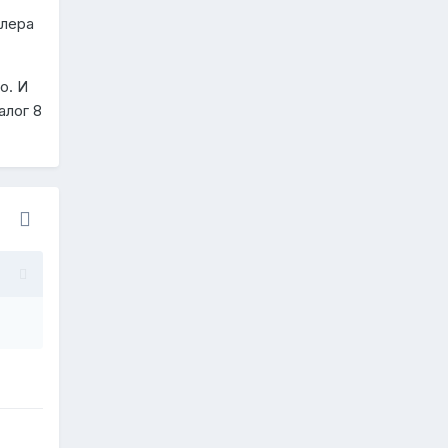
тлера
о. И
алог 8