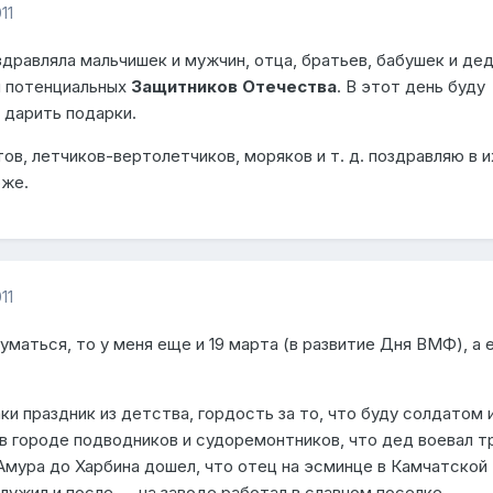
11
дравляла мальчишек и мужчин, отца, братьев, бабушек и де
и потенциальных
Защитников Отечества
. В этот день буду
, дарить подарки.
тов, летчиков-вертолетчиков, моряков и т. д. поздравляю в и
оже.
11
думаться, то у меня еще и 19 марта (в развитие Дня ВМФ), а 
ки праздник из детства, гордость за то, что буду солдатом 
 в городе подводников и судоремонтников, что дед воевал т
Амура до Харбина дошел, что отец на эсминце в Камчатской
лужил и после — на заводе работал в славном поселке