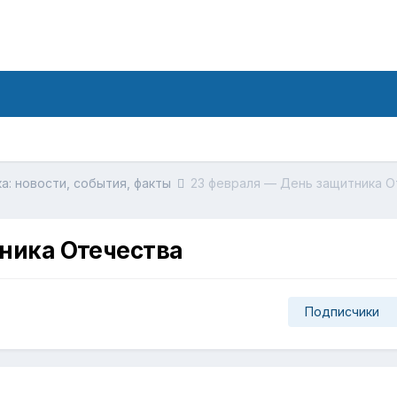
а: новости, события, факты
23 февраля — День защитника О
ника Отечества
Подписчики