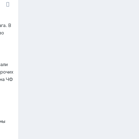
га. В
во
чали
прочих
(на ЧФ
яны