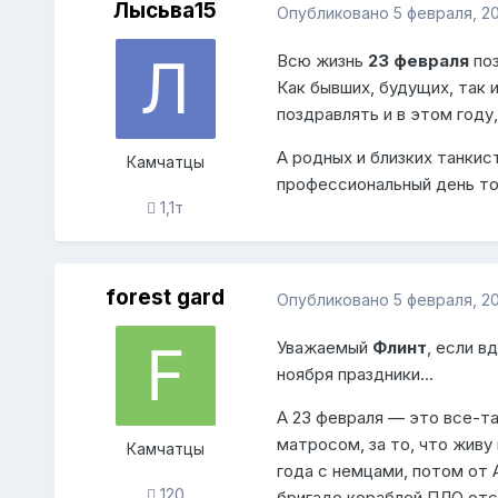
Лысьва15
Опубликовано
5 февраля, 20
Всю жизнь
23 февраля
поз
Как бывших, будущих, так 
поздравлять и в этом году
А родных и близких танкис
Камчатцы
профессиональный день т
1,1т
forest gard
Опубликовано
5 февраля, 20
Уважаемый
Флинт
, если в
ноября праздники...
А 23 февраля — это все-та
матросом, за то, что живу
Камчатцы
года с немцами, потом от 
120
бригаде кораблей ПЛО отс