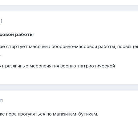
1
совой работы
рае стартует месячник оборонно-массовой работы, посвяще
.
ут различные мероприятия военно-патриотической
11
же пора прогуляться по магазинам-бутикам.