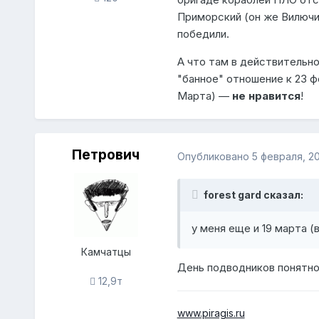
Приморский (он же Вилючин
победили.
А что там в действительно
"банное" отношение к 23 фе
Марта) —
не нравится
!
Петрович
Опубликовано
5 февраля, 20
forest gard сказал:
у меня еще и 19 марта (
Камчатцы
День подводников понятно,
12,9т
www.piragis.ru