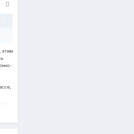
д этим
сь
онно-
ассе,