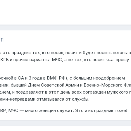
11
 это праздник тех, кто носил, носит и будет носить погоны в
ГБ и прочие варианты, МЧС, а не тех, кто носит я..а, прошу
рочной в СА и 3 года в ВМФ РФ), с большим неодобрением
здник, бывший Днем Советской Армии и Военно-Морского Фл
 днем, и поздравляют в этот день всех сограждан мужского п
дами-неправдами отмазывался от службы.
СВР, МЧС — много женщин служит. Это и их праздник тоже!