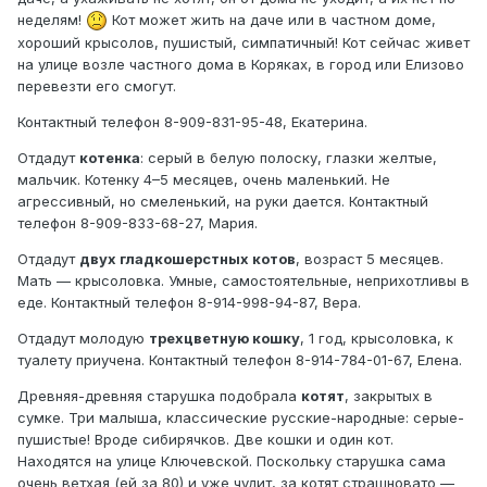
неделям!
Кот может жить на даче или в частном доме,
хороший крысолов, пушистый, симпатичный! Кот сейчас живет
на улице возле частного дома в Коряках, в город или Елизово
перевезти его смогут.
Контактный телефон 8-909-831-95-48, Екатерина.
Отдадут
котенка
: серый в белую полоску, глазки желтые,
мальчик. Котенку 4–5 месяцев, очень маленький. Не
агрессивный, но смеленький, на руки дается. Контактный
телефон 8-909-833-68-27, Мария.
Отдадут
двух гладкошерстных котов
, возраст 5 месяцев.
Мать — крысоловка. Умные, самостоятельные, неприхотливы в
еде. Контактный телефон 8-914-998-94-87, Вера.
Отдадут молодую
трехцветную кошку
, 1 год, крысоловка, к
туалету приучена. Контактный телефон 8-914-784-01-67, Елена.
Древняя-древняя старушка подобрала
котят
, закрытых в
сумке. Три малыша, классические русские-народные: серые-
пушистые! Вроде сибирячков. Две кошки и один кот.
Находятся на улице Ключевской. Поскольку старушка сама
очень ветхая (ей за 80) и уже чудит, за котят страшновато —