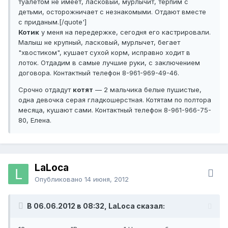
туалетом не имеет, ласковый, мурлычит, терпим с
детьми, осторожничает с незнакомыми. Отдают вместе
с приданым.[/quote']
Котик
у меня на передержке, сегодня его кастрировали.
Малыш не крупный, ласковый, мурлычет, бегает
"хвостиком", кушает сухой корм, исправно ходит в
лоток. Отдадим в самые лучшие руки, с заключением
договора. Контактный телефон 8-961-969-49-46.
Срочно отдадут
котят
— 2 мальчика белые пушистые,
одна девочка серая гладкошерстная. Котятам по полтора
месяца, кушают сами. Контактный телефон 8-961-966-75-
80, Елена.
LaLoca
Опубликовано
14 июня, 2012
В 06.06.2012 в 08:32, LaLoca сказал: