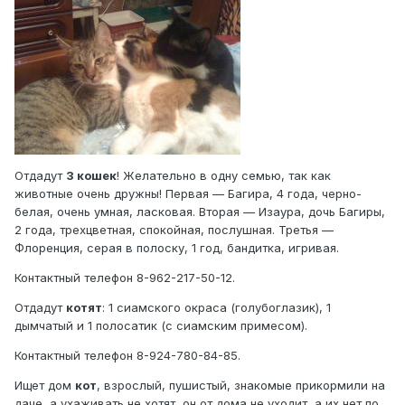
Отдадут
3 кошек
! Желательно в одну семью, так как
животные очень дружны! Первая — Багира, 4 года, черно-
белая, очень умная, ласковая. Вторая — Изаура, дочь Багиры,
2 года, трехцветная, спокойная, послушная. Третья —
Флоренция, серая в полоску, 1 год, бандитка, игривая.
Контактный телефон 8-962-217-50-12.
Отдадут
котят
: 1 сиамского окраса (голубоглазик), 1
дымчатый и 1 полосатик (с сиамским примесом).
Контактный телефон 8-924-780-84-85.
Ищет дом
кот
, взрослый, пушистый, знакомые прикормили на
даче, а ухаживать не хотят, он от дома не уходит, а их нет по