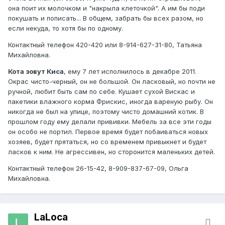
она поит их молочком и "накрыла клеточкой". А им бы поди
покушать и пописать... В общем, забрать бы всех разом, но
если некуда, то хотя бы по одному.
Контактный телефон 420-420 или 8-914-627-31-80, Татьяна
Михайловна.
Кота зовут Киса
, ему 7 лет исполнилось в декабре 2011.
Окрас чисто-черный, он не большой. Он ласковый, но почти не
ручной, любит быть сам по себе. Кушает сухой Вискас и
пакетики влажного корма Фрискис, иногда вареную рыбу. Он
никогда не был на улице, поэтому чисто домашний котик. В
прошлом году ему делали прививки. Мебель за все эти годы
он особо не портил. Первое время будет побаиваться новых
хозяев, будет прятаться, но со временем привыкнет и будет
ласков к ним. Не агрессивен, но сторонится маленьких детей.
Контактный телефон 26-15-42, 8-909-837-67-09, Ольга
Михайловна.
LaLoca