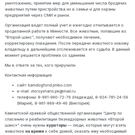
уничтожению, принятие мер для уменьшения числа бродячих
животных путем пристройства их в семьи и для охраны
предприятий через СМИ и рынок.
Организация ведет полный учет и ежегодно отчитывается о
проделанной работе в Минюсте. Все животные, попавшие во
"Второй шанс", получают необходимое лечение,
корректировку поведения. После передачи животного новому
владельцу в дальнейшем отслеживается его судьба. В данный
момент решается проблема со зданием.
Мы в ответе за тех, кого приручили.
Контактная информация:
сайт: kamdogfond.jimbo.com
e-mail: vtoroyshans.pk@mail.ru
телефоны: 8-961-960-72-76 (Надежда), 8-924-781-24-56
(Мария), 8-961-969-49-46 (Виктория).
Камчатской краевой общественной организации "Центр по
спасению и реабилитации безнадзорных животных «Второй
шанс»" очень нужны
кураторы
— люди, которые могут взять
животное
на время
к себе домой, оказать ему необходимый