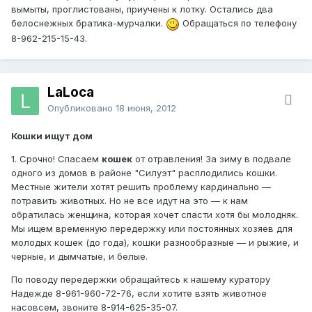
вымыты, проглистованы, приучены к лотку. Остались два
белоснежных братика-мурчалки.
Обращаться по телефону
8-962-215-15-43.
LaLoca
Опубликовано
18 июня, 2012
Кошки ищут дом
1. Срочно! Спасаем
кошек
от отравления! За зиму в подвале
одного из домов в районе "Силуэт" расплодились кошки.
Местные жители хотят решить проблему кардинально —
потравить животных. Но не все идут на это — к нам
обратилась женщина, которая хочет спасти хотя бы молодняк.
Мы ищем временную передержку или постоянных хозяев для
молодых кошек (до года), кошки разнообразные — и рыжие, и
черные, и дымчатые, и белые.
По поводу передержки обращайтесь к нашему куратору
Надежде 8-961-960-72-76, если хотите взять животное
насовсем, звоните 8-914-625-35-07.