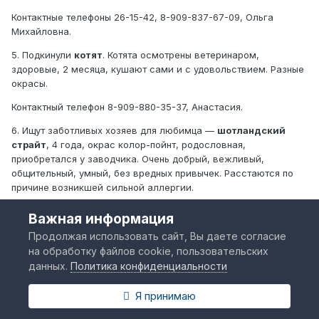
Контактные телефоны 26-15-42, 8-909-837-67-09, Ольга
Михайловна.
5. Подкинули
котят
. Котята осмотрены ветеринаром,
здоровые, 2 месяца, кушают сами и с удовольствием. Разные
окрасы.
Контактный телефон 8-909-880-35-37, Анастасия.
6. Ищут заботливых хозяев для любимца —
шотландский
страйт
, 4 года, окрас колор-пойнт, родословная,
приобретался у заводчика. Очень добрый, вежливый,
общительный, умный, без вредных привычек. Расстаются по
причине возникшей сильной аллергии.
Контактный телефон 8-914-623-41-55, Сергей.
Важная информация
7. Ищет дом
кот
, взрослый, пушистый, знакомые прикормили
Продолжая использовать сайт, Вы даете согласие
на даче, а ухаживать не хотят, он от дома не уходит, а их нет
на обработку файлов cookie, пользовательских
по неделям!
Кот может жить на даче или в частном доме,
данных.
Политика конфиденциальности
хороший крысолов, пушистый, симпатичный! кот сейчас живет
на улице возле частного дома в Коряках, в город или Елизово
Я принимаю
перевезти его смогут.