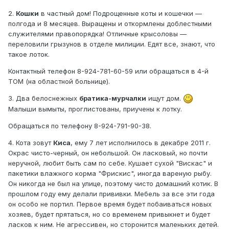
2.
Кошки
в частный дом! Подрощенные коты и кошечки —
полгода и 8 месяцев. Выращены и откормлены доблестными
служителями правопорядка! Отличные крысоловы —
переловили грызунов в отделе милиции. Едят все, знают, что
такое лоток.
Контактный телефон 8-924-781-60-59 или обращаться в 4-й
ТОМ (на областной больнице).
3. Два белоснежных
братика-мурчалки
ищут дом.
Малыши вымыты, проглистованы, приучены к лотку.
Обращаться по телефону 8-924-791-90-38.
4. Кота зовут
Киса
, ему 7 лет исполнилось в декабре 2011 г.
Окрас чисто-черный, он небольшой. Он ласковый, но почти
неручной, любит быть сам по себе. Кушает сухой "Вискас" и
пакетики влажного корма "Фрискис", иногда вареную рыбу.
Он никогда не был на улице, поэтому чисто домашний котик. В
прошлом году ему делали прививки. Мебель за все эти года
он особо не портил. Первое время будет побаиваться новых
хозяев, будет прятаться, но со временем привыкнет и будет
ласков к ним. Не агрессивен, но сторонится маленьких детей.