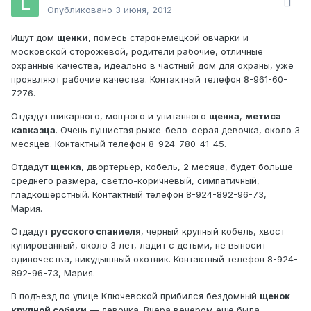
Опубликовано
3 июня, 2012
Ищут дом
щенки
, помесь старонемецкой овчарки и
московской сторожевой, родители рабочие, отличные
охранные качества, идеально в частный дом для охраны, уже
проявляют рабочие качества. Контактный телефон 8-961-60-
7276.
Отдадут шикарного, мощного и упитанного
щенка
,
метиса
кавказца
. Очень пушистая рыже-бело-серая девочка, около 3
месяцев. Контактный телефон 8-924-780-41-45.
Отдадут
щенка
, двортерьер, кобель, 2 месяца, будет больше
среднего размера, светло-коричневый, симпатичный,
гладкошерстный. Контактный телефон 8-924-892-96-73,
Мария.
Отдадут
русского спаниеля
, черный крупный кобель, хвост
купированный, около 3 лет, ладит с детьми, не выносит
одиночества, никудышный охотник. Контактный телефон 8-924-
892-96-73, Мария.
В подъезд по улице Ключевской прибился бездомный
щенок
крупной собаки
— девочка. Вчера вечером еще была