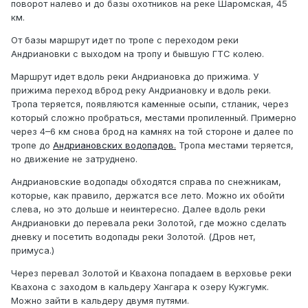
поворот налево и до базы охотников на реке Шаромская, 45
км.
От базы маршрут идет по тропе с переходом реки
Андриановки с выходом на тропу и бывшую ГТС колею.
Маршрут идет вдоль реки Андриановка до прижима. У
прижима переход вброд реку Андриановку и вдоль реки.
Тропа теряется, появляются каменные осыпи, стланик, через
который сложно пробраться, местами пропиленный. Примерно
через 4–6 км снова брод на камнях на той стороне и далее по
тропе до
Андриановских водопадов.
Тропа местами теряется,
но движение не затруднено.
Андриановские водопады обходятся справа по снежникам,
которые, как правило, держатся все лето. Можно их обойти
слева, но это дольше и неинтересно. Далее вдоль реки
Андриановки до перевала реки Золотой, где можно сделать
дневку и посетить водопады реки Золотой. (Дров нет,
примуса.)
Через перевал Золотой и Квахона попадаем в верховье реки
Квахона с заходом в кальдеру Хангара к озеру Кужгумк.
Можно зайти в кальдеру двумя путями.