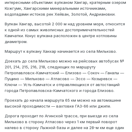
интересными объектами: вулканом Хангар, кратерным озером
Кожгумк, Хангарскими минеральными источниками,
водопадами истоков рек Хейван, Золотой, Андриановки.
Вулкан Хангар, высотой 2 000 м над уровнем моря, относится
к одной из самых живописных достопримечательностей
Камчатки. Конус вулкана расположен в центре котловины
диаметром.
Маршрут к вулкану Ханхар начинается из села Мильково.
Доехать до села Мильково можно на рейсовых автобусах №
201, 214, 215, 216, 218, следующих по маршруту
Петропавловск-Камчатский — Елизово — Сокоч — Ганалы —
Пущино — Мильково — Атласово — Эссо — Козыревск —
Ключи — Усть-Камчатск и отправляющихся от автостанций
города Петропавловска-Камчатского и города Елизово.
Проехать до начала маршрута 65 км можно на автомашине
высокой проходимости — вахтовке ГАЗ-66 или джипе.
Дорога проходит по Агинской трассе, при выезде из села
Мильково в сторону Атласово через 1 км первый поворот
налево в сторону Лыжной базы и далее на 28-м км еще один