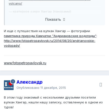
volcano/
— кратерное озеро Хангар (панорамы):
http://www.fotopetropavlovsk.ru/2014/08/19/khangar-
Показать
volcano-2/
И еще с путешествия на вулкан Хангар — фотографии
памятника природы Камчатки "Андриановские водопады"
:
http://www.fotopetropavlovsk.ru/2014/08/20/andrianovskie-
vodopady/
www.fotopetropavlovsk.ru
Александр
Опубликовано
11 декабря, 2015
В этом году знакомый с несколькими друзьями посетили
вулкан Хангар, нашли нашу записку, оставленную в одном из
туров!