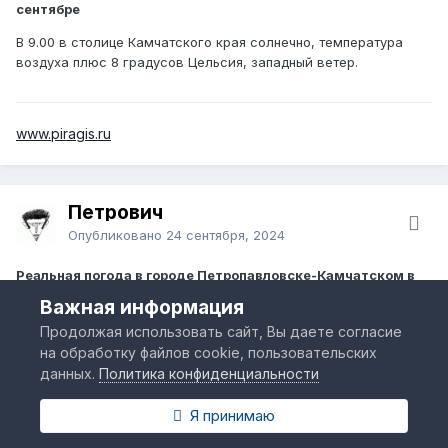
сентябре
В 9.00 в столице Камчатского края солнечно, температура
воздуха плюс 8 градусов Цельсия, западный ветер.
www.piragis.ru
Петрович
Опубликовано
24 сентября, 2024
Реальная погода в городе Петропавловске-Камчатском в
сентябре
Важная информация
В 9.00 в столице Камчатского края облачно, температура
Продолжая использовать сайт, Вы даете согласие
воздуха плюс 9 градусов Цельсия, северо-западный ветер.
на обработку файлов cookie, пользовательских
данных.
Политика конфиденциальности
Я принимаю
www.piragis.ru