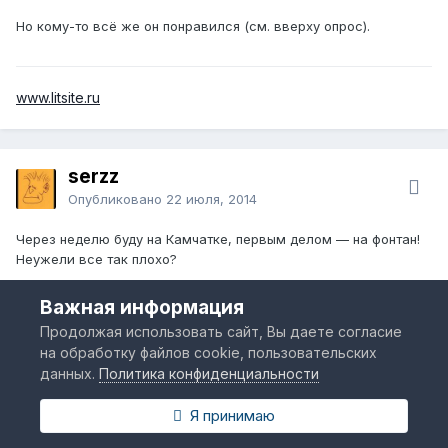
Но кому-то всё же он понравился (см. вверху опрос).
www.litsite.ru
serzz
Опубликовано
22 июля, 2014
Через неделю буду на Камчатке, первым делом — на фонтан!
Неужели все так плохо?
Важная информация
Продолжая использовать сайт, Вы даете согласие
Андрей
на обработку файлов cookie, пользовательских
Опубликовано
22 июля, 2014
данных.
Политика конфиденциальности
Какой-то бюджетный график работы! Нужно включать фонтан,
Я принимаю
как начинают продавать спиртное! Да и молодые мамаши
гуляют с детьми спозаранку. Даешь фонтан с 10 утра!