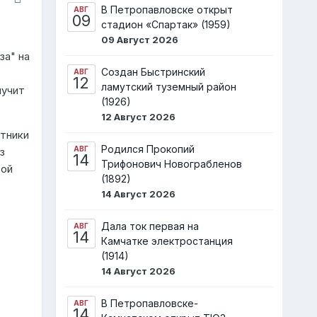
В Петропавловске открыт
АВГ
09
стадион «Спартак» (1959)
09 Август 2026
за" на
Создан Быстринский
АВГ
12
ламутский туземный район
лучит
(1926)
12 Август 2026
стники
Родился Прокопий
АВГ
з
14
Трифонович Новограбленов
рой
(1892)
14 Август 2026
Дала ток первая на
АВГ
14
Камчатке электростанция
(1914)
14 Август 2026
В Петропавловске-
АВГ
14