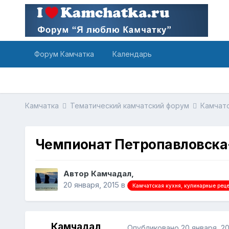
Форум Камчатка
Календарь
Камчатка
Тематический камчатский форум
Камчатс
Чемпионат Петропавловска
Автор Камчадал,
20 января, 2015
в
Камчатская кухня, кулинарные рец
Камчадал
Опубликовано
20 января, 20