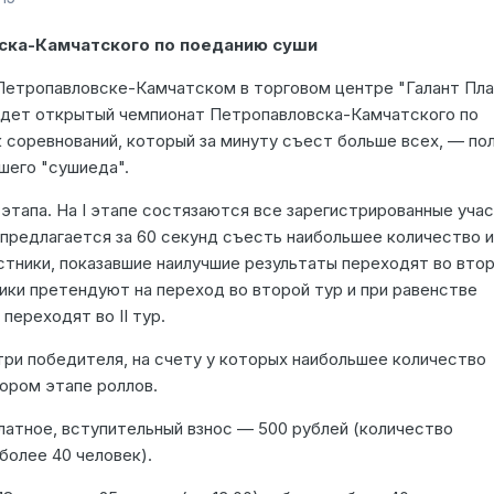
ска-Камчатского по поеданию суши
е Петропавловске-Камчатском в торговом центре "Галант Пла
йдет открытый чемпионат Петропавловска-Камчатского по
 соревнований, который за минуту съест больше всех, — по
чшего "сушиеда".
этапа. На I этапе состязаются все зарегистрированные уча
м предлагается за 60 секунд съесть наибольшее количество и
стники, показавшие наилучшие результаты переходят во вто
ники претендуют на переход во второй тур и при равенстве
переходят во II тур.
три победителя, на счету у которых наибольшее количество
ором этапе роллов.
латное, вступительный взнос — 500 рублей (количество
более 40 человек).