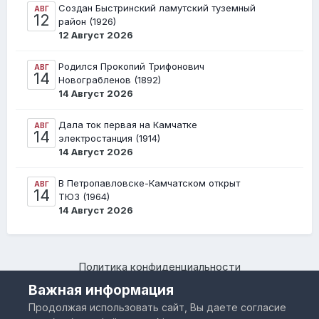
Создан Быстринский ламутский туземный
АВГ
12
район (1926)
12 Август 2026
Родился Прокопий Трифонович
АВГ
14
Новограбленов (1892)
14 Август 2026
Дала ток первая на Камчатке
АВГ
14
электростанция (1914)
14 Август 2026
В Петропавловске-Камчатском открыт
АВГ
14
ТЮЗ (1964)
14 Август 2026
Политика конфиденциальности
Камчатский региональный форум "Я люблю Камчатку –
Важная информация
www.IloveKamchatka.ru"
Продолжая использовать сайт, Вы даете согласие
Powered by Invision Community