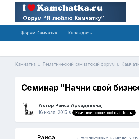
Форум Камчатка
Календарь
Камчатка
Тематический камчатский форум
Камчатк
Семинар "Начни свой бизне
Автор Раиса Аркадьевна,
16 июля, 2015
в
Камчатка: новости, события, факты
Раиса
Опубликовано
16 июля, 2015