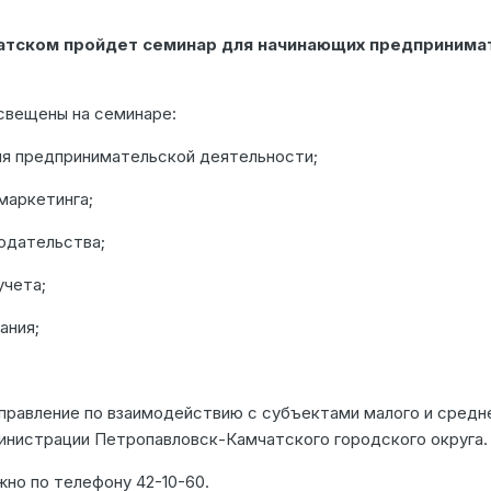
атском пройдет семинар для начинающих предпринима
свещены на семинаре:
я предпринимательской деятельности;
маркетинга;
одательства;
учета;
ания;
правление по взаимодействию с субъектами малого и средн
нистрации Петропавловск-Камчатского городского округа.
но по телефону 42-10-60.