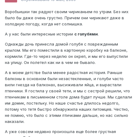
Воробьишки так радуют своим чириканьем по утрам. Без них
было бы даже очень грустно. Причем они чирикают даже в
холодную погоду, когда нет солнышка.
А у нас были интересные истории
с голубями
.
Однажды дочь принесла домой голубя с поврежденным
крылом. Мы его поместили в картонную коробку на балконе,
кормили. Где-то через неделю он окреп, и мы его выпустили
на улицу. Он полетел как ни в чем не бывало.
А в моем детстве была менее радостная история. Раньше
балконы в основном были незастекленные, и голуби часто
вили гнезда на балконах, высиживали яйца, и вырастали
птенчики. Я гостила у своей тети, и мы с сестрой решили, что
птенчикам в письменном столе дома будет лучше. Мы сделали
им домик, постельку. Но наше счастье длилось недолго,
потому что тетя быстро обнаружила наших питомцев. Честно,
не помню, что было с этими птичками дальше, но нас сильно
наказали.
А уже совсем недавно произошла еще более грустная