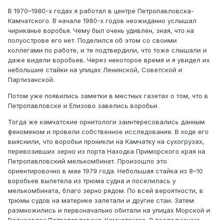
В 1970–1980-х годах я работал в центре Петропавловска-
Камчатского. В начале 1980-х годов неожиданно услышал
чириканье воробья. Чему был очень удивлен, зная, что на
полуострове его нет. Поделился об этом со своими
коллегами по работе, и те подтвердили, что тоже слышали и
даже видели воробьев. Через некоторое время и я увидел их
небольшие стайки на улицах Ленинской, Советской и
Партизанской.
Потом уже появились заметки в местных газетах о том, что в
Петропавловске и Елизово завелись воробьи.
Тогда же камчатские орнитологи заинтересовались данным
феноменом и провели собственное исследование. В ходе его
выяснили, что воробьи проникли на Камчатку на сухогрузах,
перевозивших зерно из порта Находка Приморского края на
Петропавловский мелькомбинат. Произошло это
ориентировочно в мае 1979 года. Небольшая стайка из 8–10
воробьев вылетела из трюма судна и поселилась у
мелькомбината, благо зерно рядом. По всей вероятности, в
трюмы судов на материке залетали и другие стаи. Затем
размножились и первоначально обитали на улицах Морской и
Радиосвязи Петропавловска-Камчатского. В последующие