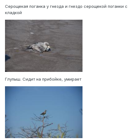
Серощекая поганка у гнезда и гнездо серощекой поганки с
кладкой
Глупыш. Сидит на прибойке, умирает