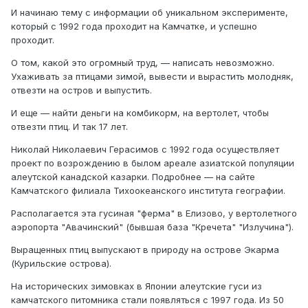
И начинаю тему с информации об уникальном эксперименте,
который с 1992 года проходит на Камчатке, и успешно
проходит.
О том, какой это огромный труд, — написать невозможно.
Ухаживать за птицами зимой, вывести и вырастить молодняк,
отвезти на остров и выпустить.
И еще — найти деньги на комбикорм, на вертолет, чтобы
отвезти птиц. И так 17 лет.
Николай Николаевич Герасимов с 1992 года осуществляет
проект по возрождению в былом ареале азиатской популяции
алеутской канадской казарки. Подробнее — на сайте
Камчатского филиала Тихоокеанского института географии.
Располагается эта гусиная "ферма" в Елизово, у вертолетного
аэропорта "Авачинский" (бывшая база "Кречета" "Излучина").
Выращенных птиц выпускают в природу на острове Экарма
(Курильские острова).
На исторических зимовках в Японии алеутские гуси из
камчатского питомника стали появляться с 1997 года. Из 50