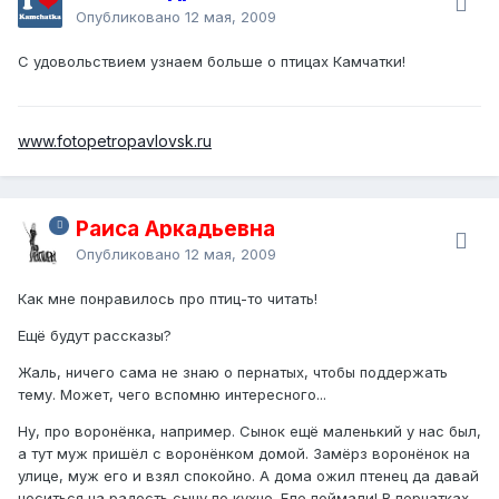
Опубликовано
12 мая, 2009
С удовольствием узнаем больше о птицах Камчатки!
www.fotopetropavlovsk.ru
Раиса Аркадьевна
Опубликовано
12 мая, 2009
Как мне понравилось про птиц-то читать!
Ещё будут рассказы?
Жаль, ничего сама не знаю о пернатых, чтобы поддержать
тему. Может, чего вспомню интересного...
Ну, про воронёнка, например. Сынок ещё маленький у нас был,
а тут муж пришёл с воронёнком домой. Замёрз воронёнок на
улице, муж его и взял спокойно. А дома ожил птенец да давай
носиться на радость сыну по кухне. Еле поймали! В перчатках