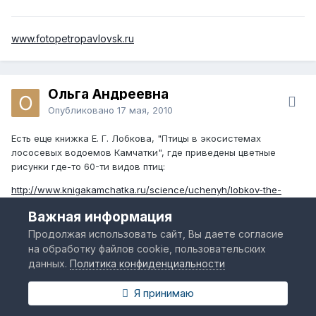
www.fotopetropavlovsk.ru
Ольга Андреевна
Опубликовано
17 мая, 2010
Есть еще книжка Е. Г. Лобкова, "Птицы в экосистемах
лососевых водоемов Камчатки", где приведены цветные
рисунки где-то 60-ти видов птиц:
http://www.knigakamchatka.ru/science/uchenyh/lobkov-the-
birds.html
Важная информация
Продолжая использовать сайт, Вы даете согласие
на обработку файлов cookie, пользовательских
Петрович
данных.
Политика конфиденциальности
Опубликовано
24 мая, 2010
Я принимаю
Вчера бродил по лесу. Наконец-то запели птицы! Заливаются