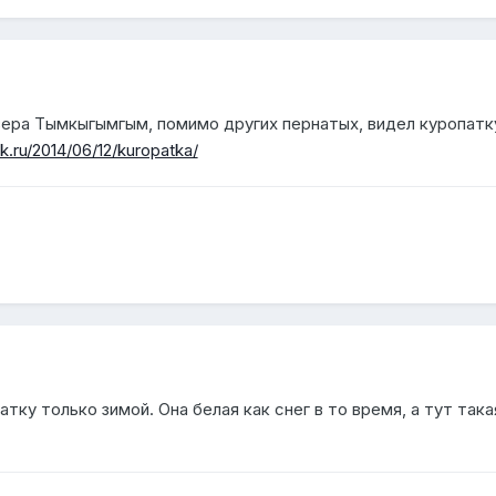
зера Тымкыгымгым, помимо других пернатых, видел куропатк
k.ru/2014/06/12/kuropatka/
тку только зимой. Она белая как снег в то время, а тут така