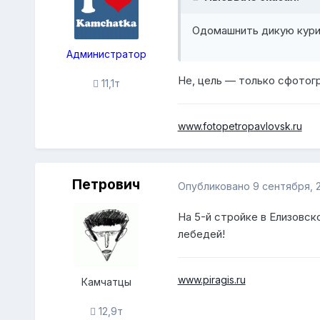
Одомашнить дикую кури
Администратор
Не, цель — только сфотогр
11,1т
www.fotopetropavlovsk.ru
Петрович
Опубликовано
9 сентября, 
На 5-й стройке в Елизовс
лебедей!
www.piragis.ru
Камчатцы
12,9т