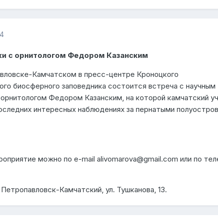
14
ки с орнитологом Федором Казанским
авловске-Камчатском в пресс-центре Кроноцкого
ого биосферного заповедника состоится встреча с научным
 орнитологом Федором Казанским, на которой камчатский у
оследних интересных наблюдениях за пернатыми полуостро
оприятие можно по e-mail alivomarova@gmail.com или по те
 Петропавловск-Камчатский, ул. Тушканова, 13.