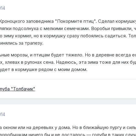
014
роноцкого заповедника "Покормите птиц". Сделал кормушк
ляпки подсолнуха с мелкими семечками. Воробьи привыкли, ч
 зиму кормил, но в кормушку сразу побоялись садиться. То
инялись за трапезу.
ьные морозы, и птицам будет тяжело. Но в деревне всегда е
х, хлевах в рулонах сена. Надеюсь, эта зима тоже для них б
 будет в кормушке рядом с моим домом.
луба "Толбачик"
014
 окном или на деревьях у дома. Но в ближайшую пургу и сил
воробышкам ничего бы и не досталось — голуби в таких случ