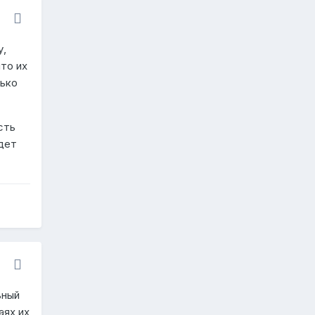
у,
то их
лько
сть
удет
ьный
аях их