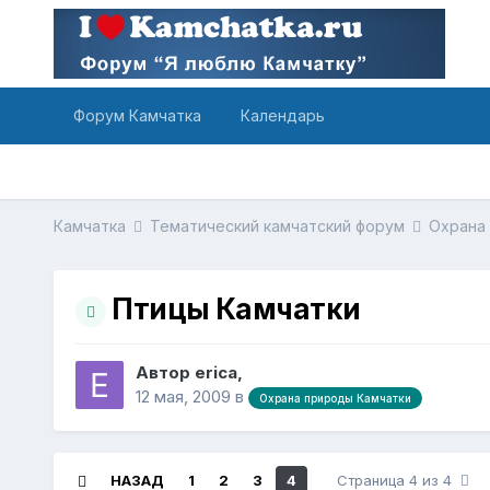
Форум Камчатка
Календарь
Камчатка
Тематический камчатский форум
Охрана
Птицы Камчатки
Автор erica,
12 мая, 2009
в
Охрана природы Камчатки
НАЗАД
1
2
3
4
Страница 4 из 4