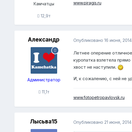
www.piragis.ru
Камчатцы
12,9т
Александр
Опубликовано
16 июня, 2014
Летнее оперение отличное
куропатка взлетела прямо у
хвост не наступили.
И, к сожалению, с ней не 
Администратор
11,1т
www.fotopetropavlovsk.ru
Лысьва15
Опубликовано
21 июня, 2014