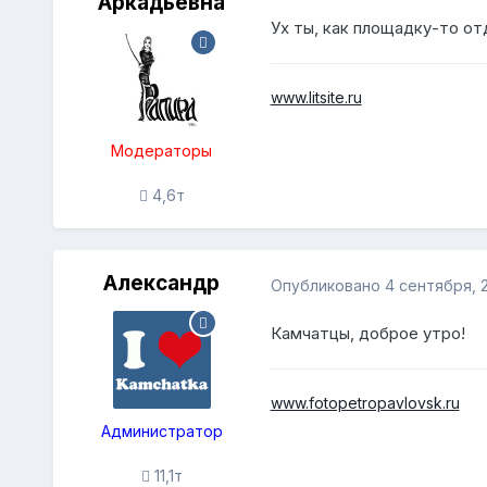
Аркадьевна
Ух ты, как площадку-то от
www.litsite.ru
Модераторы
4,6т
Александр
Опубликовано
4 сентября, 
Камчатцы, доброе утро!
www.fotopetropavlovsk.ru
Администратор
11,1т