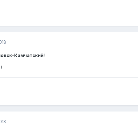
018
ловск-Камчатский!
!
018