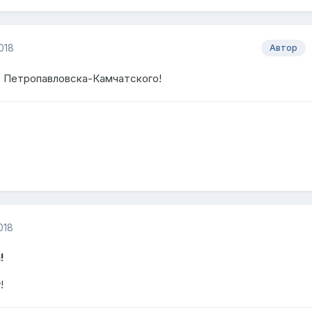
018
Автор
о Петропавловска-Камчатского!
018
!
!