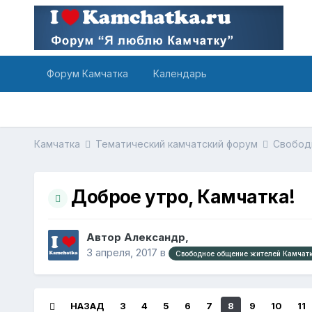
Форум Камчатка
Календарь
Камчатка
Тематический камчатский форум
Свобод
Доброе утро, Камчатка!
Автор Александр,
3 апреля, 2017
в
Свободное общение жителей Камчатки
НАЗАД
3
4
5
6
7
8
9
10
11