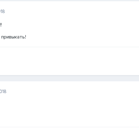
018
!
 привыкать!
018