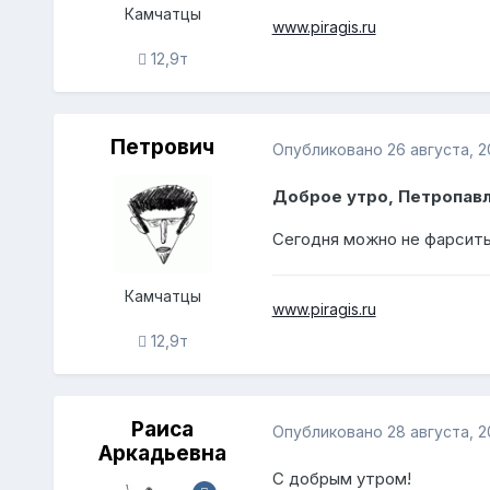
Камчатцы
www.piragis.ru
12,9т
Петрович
Опубликовано
26 августа, 2
Доброе утро, Петропав
Сегодня можно не фарсить
Камчатцы
www.piragis.ru
12,9т
Раиса
Опубликовано
28 августа, 2
Аркадьевна
С добрым утром!