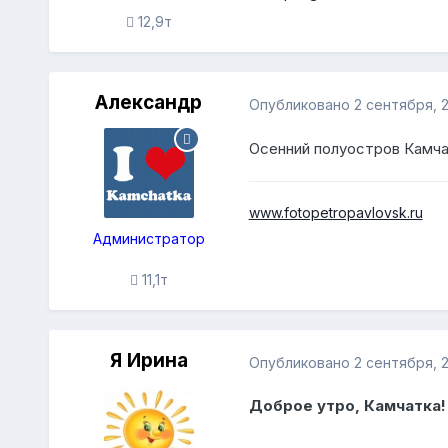
12,9т
Александр
Опубликовано
2 сентября, 
Осенний полуостров Камча
www.fotopetropavlovsk.ru
Администратор
11,1т
Я Ирина
Опубликовано
2 сентября, 
Доброе утро, Камчатка!