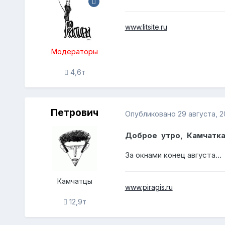
www.litsite.ru
Модераторы
4,6т
Петрович
Опубликовано
29 августа, 2
Доброе утро, Камчатка
За окнами конец августа...
Камчатцы
www.piragis.ru
12,9т