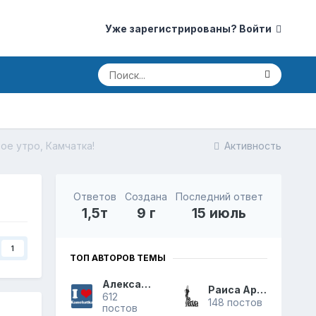
Уже зарегистрированы? Войти
ое утро, Камчатка!
Активность
Ответов
Создана
Последний ответ
1,5т
9 г
15 июль
1
ТОП АВТОРОВ ТЕМЫ
Александр
Раиса Аркадьевна
612
148 постов
постов