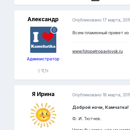
Александр
Опубликовано
17 марта, 201
Всем пламенный привет из
www.fotopetropavlovsk.ru
Администратор
11,1т
Я Ирина
Опубликовано
18 марта, 201
Доброй ночи, Камчатка!
Ф. И. Тютчев.
Чему бы жизнь нас ни учила