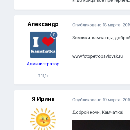
И до конца всё претерпел..
Александр
Опубликовано
18 марта, 201
Земляки-камчатцы, доброй
www.fotopetropavlovsk.ru
Администратор
11,1т
Я Ирина
Опубликовано
19 марта, 201
Доброй ночи, Камчатка!