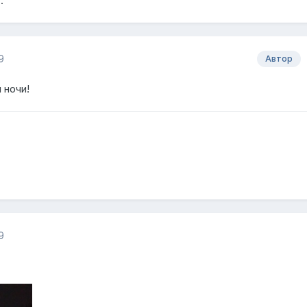
.
9
Автор
 ночи!
9