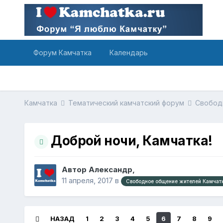
Форум Камчатка
Календарь
Камчатка
Тематический камчатский форум
Свобод
Доброй ночи, Камчатка!
Автор Александр,
11 апреля, 2017
в
Свободное общение жителей Камчатк
НАЗАД
1
2
3
4
5
6
7
8
9