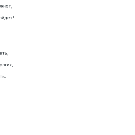
вянет,
ойдет!
х
ать,
рогих,
ть.