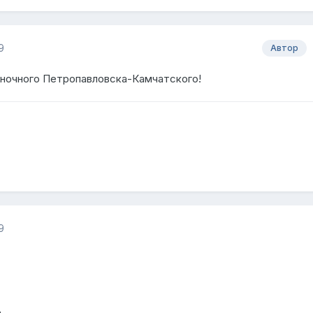
9
Автор
 ночного Петропавловска-Камчатского!
9
,