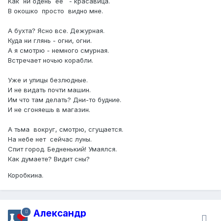
Как ни одень ее - красавица.
В окошко просто видно мне.
А бухта? Ясно все. Дежурная.
Куда ни глянь - огни, огни.
А я смотрю - немного смурная.
Встречает ночью корабли.
Уже и улицы безлюдные.
И не видать почти машин.
Им что там делать? Дни-то будние.
И не сгоняешь в магазин.
А тьма вокруг, смотрю, сгущается.
На небе нет сейчас луны.
Спит город. Бедненький! Умаялся.
Как думаете? Видит сны?
Коробкина.
Александр