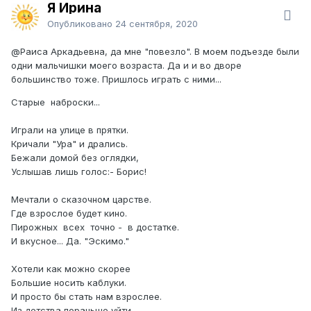
Я Ирина
Опубликовано
24 сентября, 2020
@Раиса Аркадьевна
, да мне "повезло". В моем подъезде были
одни мальчишки моего возраста. Да и и во дворе
большинство тоже. Пришлось играть с ними...
Старые наброски...
Играли на улице в прятки.
Кричали "Ура" и дрались.
Бежали домой без оглядки,
Услышав лишь голос:- Борис!
Мечтали о сказочном царстве.
Где взрослое будет кино.
Пирожных всех точно - в достатке.
И вкусное... Да. "Эскимо."
Хотели как можно скорее
Большие носить каблуки.
И просто бы стать нам взрослее.
Из детства пораньше уйти.