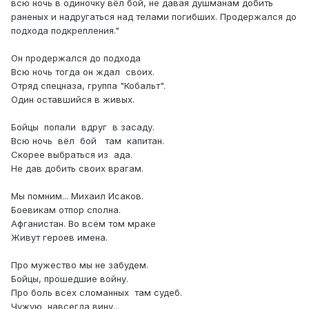
всю ночь в одиночку вёл бой, не давая душманам добить
раненых и надругаться над телами погибших. Продержался до
подхода подкрепления."
Он продержался до подхода
Всю ночь тогда он ждал своих.
Отряд спецназа, группа "Кобальт".
Один оставшийся в живых.
Бойцы попали вдруг в засаду.
Всю ночь вёл бой там капитан.
Скорее выбраться из ада.
Не дав добить своих врагам.
Мы помним... Михаил Исаков.
Боевикам отпор сполна.
Афганистан. Во всём том мраке
Живут героев имена.
Про мужество мы не забудем.
Бойцы, прошедшие войну.
Про боль всех сломанных там судеб.
Чужую навсегда вину...