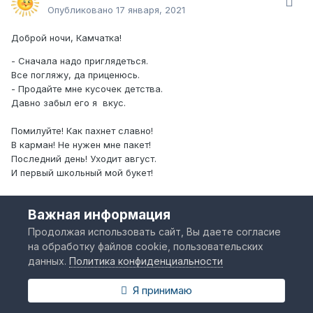
Опубликовано
17 января, 2021
Доброй ночи, Камчатка!
- Сначала надо приглядеться.
Все погляжу, да приценюсь.
- Продайте мне кусочек детства.
Давно забыл его я вкус.
Помилуйте! Как пахнет славно!
В карман! Не нужен мне пакет!
Последний день! Уходит август.
И первый школьный мой букет!
Дышу осеннею прохладой.
Важная информация
Зарделась школьница слегка.
Наташка! Будь она неладна!
Продолжая использовать сайт, Вы даете согласие
Да на высоких каблучках!
на обработку файлов cookie, пользовательских
данных.
Политика конфиденциальности
Кому и что пишу в тетрадке?
Ларисе! Первые стихи.
Я принимаю
Дневник! А там довольно кратко:
- Подрался!.. - Вырос! Женихи...