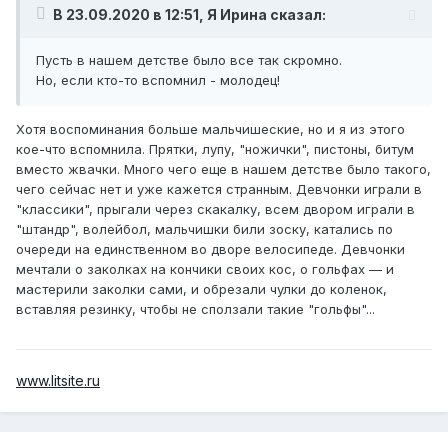
В 23.09.2020 в 12:51, Я Ирина сказал:
Пусть в нашем детстве было все так скромно.
Но, если кто-то вспомнил - молодец!
Хотя воспоминания больше мальчишеские, но и я из этого
кое-что вспомнила. Прятки, лупу, "ножички", пистоны, битум
вместо жвачки. Много чего еще в нашем детстве было такого,
чего сейчас нет и уже кажется странным. Девчонки играли в
"классики", прыгали через скакалку, всем двором играли в
"штандр", волейбол, мальчишки били зоску, катались по
очереди на единственном во дворе велосипеде. Девчонки
мечтали о заколках на кончики своих кос, о гольфах — и
мастерили заколки сами, и обрезали чулки до коленок,
вставляя резинку, чтобы не сползали такие "гольфы"...
www.litsite.ru