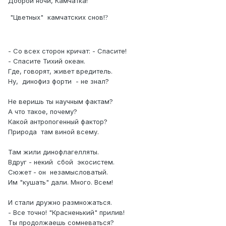
Доброй ночи, Камчатка!
"Цветных" камчатских снов!
?
- Со всех сторон кричат: - Спасите!
- Спасите Тихий океан.
Где, говорят, живет вредитель.
Ну, динофиз форти - не знал?
Не веришь ты научным фактам?
А что такое, почему?
Какой антропогенный фактор?
Природа там виной всему.
Там жили динофлагелляты.
Вдруг - некий сбой экосистем.
Сюжет - он незамысловатый.
Им "кушать" дали. Много. Всем!
И стали дружно размножаться.
- Все точно! "Красненький" прилив!
Ты продолжаешь сомневаться?