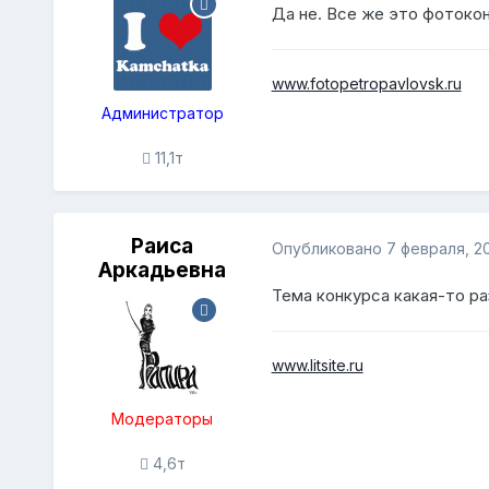
Да не. Все же это фотокон
www.fotopetropavlovsk.ru
Администратор
11,1т
Раиса
Опубликовано
7 февраля, 2
Аркадьевна
Тема конкурса какая-то ра
www.litsite.ru
Модераторы
4,6т