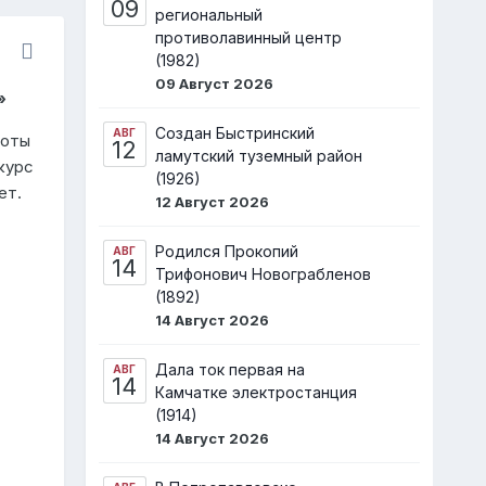
09
региональный
противолавинный центр
(1982)
09 Август 2026
»
Создан Быстринский
АВГ
боты
12
ламутский туземный район
курс
(1926)
ет.
12 Август 2026
Родился Прокопий
АВГ
14
Трифонович Новограбленов
(1892)
14 Август 2026
Дала ток первая на
АВГ
14
Камчатке электростанция
(1914)
14 Август 2026