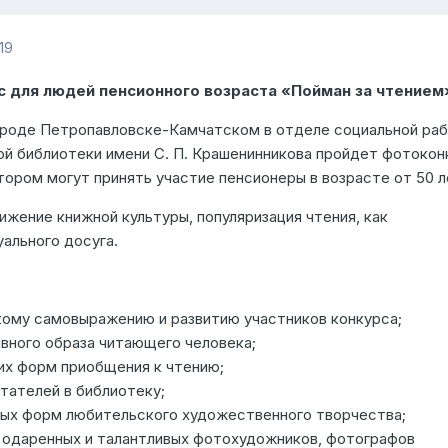
19
 для людей пенсионного возраста «Пойман за чтением
 городе Петропавловске-Камчатском в отделе социальной ра
ой библиотеки имени С. П. Крашенинникова пройдет фотокон
тором могут принять участие пенсионеры в возрасте от 50 л
жение книжной культуры, популяризация чтения, как
ального досуга.
ому самовыражению и развитию участников конкурса;
вного образа читающего человека;
х форм приобщения к чтению;
тателей в библиотеку;
ых форм любительского художественного творчества;
 одаренных и талантливых фотохудожников, фотографов