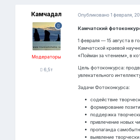
Камчадал
Опубликовано
1 февраля, 20
Камчатский фотоконкурс
1 февраля — 15 августа в
Камчатской краевой научн
«Пойман за чтением», в ко
Модераторы
Цель фотоконкурса: продви
6,5т
увлекательного интеллекту
Задачи Фотоконкурса:
содействие творческ
формирование позити
поддержка творчески
привлечение новых чи
пропаганда самобытн
выявление творчески