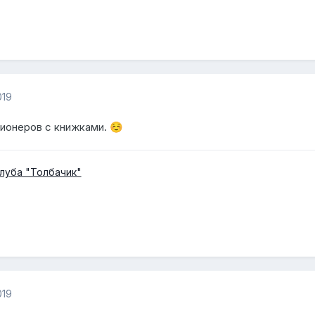
019
ионеров с книжками.
☺️
луба "Толбачик"
019