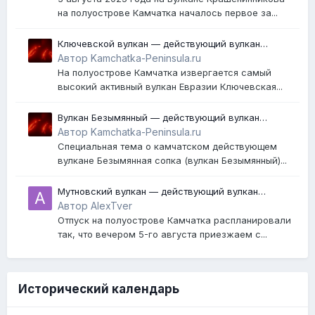
на полуострове Камчатка началось первое за...
Ключевской вулкан — действующий вулкан
Камчатки
Автор Kamchatka-Peninsula.ru
На полуострове Камчатка извергается самый
высокий активный вулкан Евразии Ключевская...
Вулкан Безымянный — действующий вулкан
Камчатки
Автор Kamchatka-Peninsula.ru
Специальная тема о камчатском действующем
вулкане Безымянная сопка (вулкан Безымянный)...
Мутновский вулкан — действующий вулкан
Камчатки
Автор AlexTver
Отпуск на полуострове Камчатка распланировали
так, что вечером 5-го августа приезжаем с...
Исторический календарь