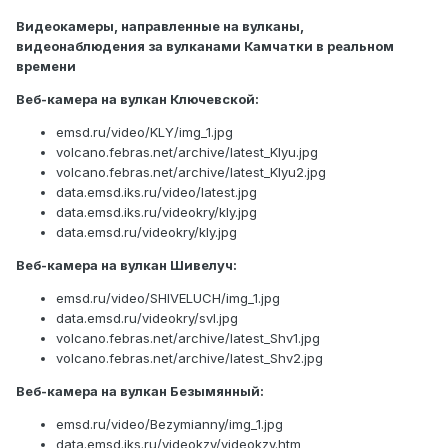
Видеокамеры, направленные на вулканы,
видеонаблюдения за вулканами Камчатки в реальном
времени
Веб-камера на вулкан Ключевской:
emsd.ru/video/KLY/img_1.jpg
volcano.febras.net/archive/latest_Klyu.jpg
volcano.febras.net/archive/latest_Klyu2.jpg
data.emsd.iks.ru/video/latest.jpg
data.emsd.iks.ru/videokry/kly.jpg
data.emsd.ru/videokry/kly.jpg
Веб-камера на вулкан Шивелуч:
emsd.ru/video/SHIVELUCH/img_1.jpg
data.emsd.ru/videokry/svl.jpg
volcano.febras.net/archive/latest_Shv1.jpg
volcano.febras.net/archive/latest_Shv2.jpg
Веб-камера на вулкан Безымянный:
emsd.ru/video/Bezymianny/img_1.jpg
data.emsd.iks.ru/videokzy/videokzy.htm