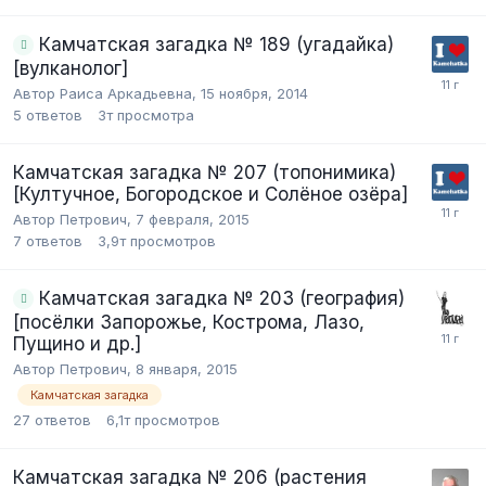
Камчатская загадка № 189 (угадайка)
[вулканолог]
Автор Раиса Аркадьевна,
15 ноября, 2014
5
ответов
3т
просмотра
Камчатская загадка № 207 (топонимика)
[Култучное, Богородское и Солёное озёра]
Автор Петрович,
7 февраля, 2015
7
ответов
3,9т
просмотров
Камчатская загадка № 203 (география)
[посёлки Запорожье, Кострома, Лазо,
Пущино и др.]
Автор Петрович,
8 января, 2015
Камчатская загадка
27
ответов
6,1т
просмотров
Камчатская загадка № 206 (растения