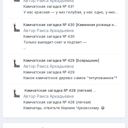
Автор Раиса Аркадьевна
Камчатская загадка № 431
У нас красная — у них голубая, у нас одно, у них...
Камчатская загадка № 430 [Каменная рожица на
Авачинском вулкане]
Автор Раиса Аркадьевна
Камчатская загадка № 430
Только выпадет снег и подтает —
...
Камчатская загадка № 429 [Боярышник]
Автор Раиса Аркадьевна
Камчатская загадка № 429
Какое камчатское дерево самое "титулованное"?
​ Камчатская загадка № 428 (лёгкая) ​
[Землетрясение]
Автор Раиса Аркадьевна
Камчатская загадка № 428 (лёгкая)
Камчатцы, ответьте Корнею Чуковскому. 😀