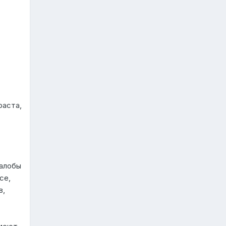
раста,
жалобы
се,
в,