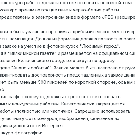
токонкурс работы должны соответствовать основной теме:
конкурс принимаются цветные и черно-белые работы.
редставлены в электронном виде в формате JPЕG (расшире
олжен быть указан автор снимка, приблизительное место и в
оты, номинация. Данная информация должна полностью совп
в заявке на участие в фотоконкурсе "Любимый город".
ся в "Вилючинской газете" и размещается на официальном са
авления Вилючинского городского округа по адресу:
разделе "Анонсы событий". Заявка может быть написана от руки
арантировать достоверность представленных в заявке данн
ет быть меньше 500 пикселей по короткой стороне, объем 
кб.
ные на фотоконкурс, должны строго соответствовать
ым к конкурсным работам. Категорически запрещается
аботы (полностью или частично). Запрещено использовать
 участнику фотоконкурса, изображения, скачанные из
никационной сети Интернет.
нкурс фотографии: