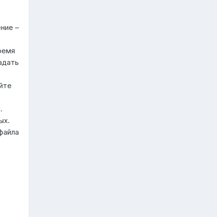
ние –
ремя
адать
йте
.
ых.
файла