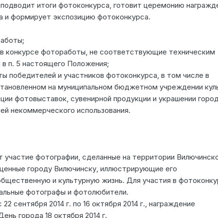
 подводит итоги фотоконкурса, готовит церемонию награжд
а и формирует экспозицию фотоконкурса.
аботы;
 в конкурсе фотоработы, не соответствующие техническим
 в п. 5 настоящего Положения;
ы победителей и участников фотоконкурса, в том числе в
установленном на муниципальном бюджетном учреждении кул
ации фотовыставок, сувенирной продукции и украшении горо
лей некоммерческого использования.
 участие фотографии, сделанные на территории Вилючинск
ященные городу Вилючинску, иллюстрирующие его
бщественную и культурную жизнь. Для участия в фотоконк
альные фотографы и фотолюбители.
2 сентября 2014 г. по 16 октября 2014 г., награждение
ень города 18 октября 2014 г.