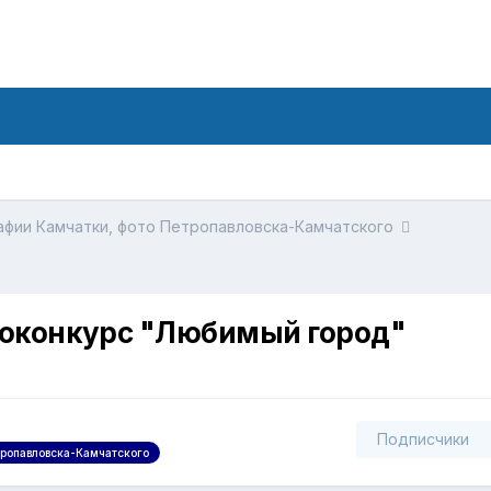
фии Камчатки, фото Петропавловска-Камчатского
токонкурс "Любимый город"
Подписчики
тропавловска-Камчатского