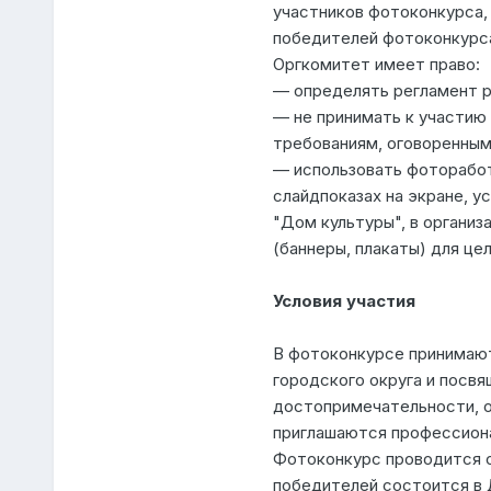
участников фотоконкурса,
победителей фотоконкурс
Оргкомитет имеет право:
— определять регламент р
— не принимать к участию
требованиям, оговоренным
— использовать фоторабот
слайдпоказах на экране, 
"Дом культуры", в организ
(баннеры, плакаты) для це
Условия участия
В фотоконкурсе принимают
городского округа и посв
достопримечательности, о
приглашаются профессион
Фотоконкурс проводится с 2
победителей состоится в Д