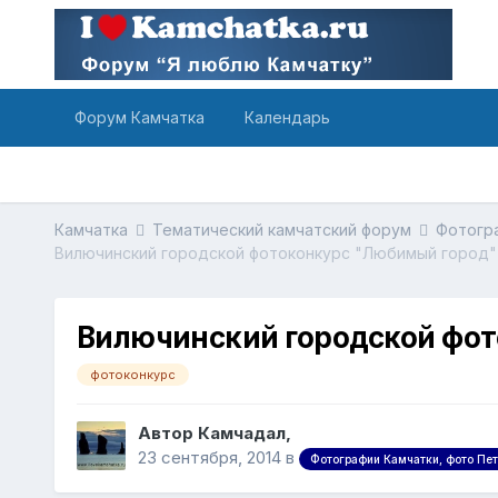
Форум Камчатка
Календарь
Камчатка
Тематический камчатский форум
Фотогра
Вилючинский городской фотоконкурс "Любимый город"
Вилючинский городской фо
фотоконкурс
Автор Камчадал,
23 сентября, 2014
в
Фотографии Камчатки, фото Пе