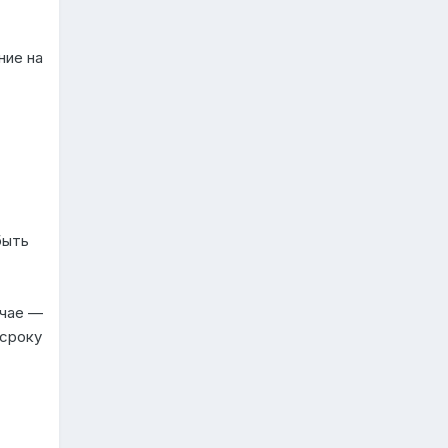
ние на
быть
учае —
 сроку