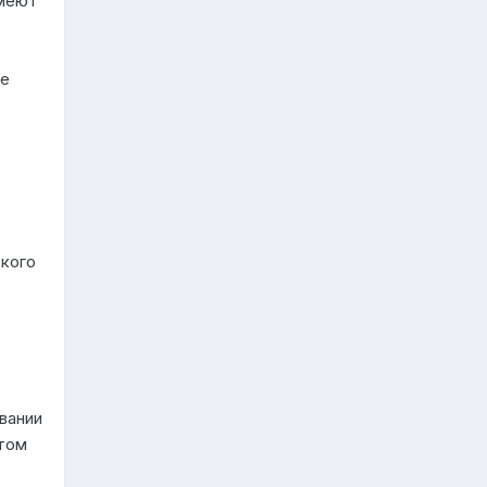
имеют
ые
кого
вании
том