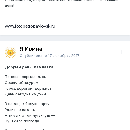
день!
www.fotopetropavlovsk.ru
Я Ирина
Опубликовано
17 декабря, 2017
Добрый день, Камчатка!
Пелена накрыла высь
Серым абажуром.
Город дорогой, держись —
День сегодня хмурый.
В саван, в белую парчу
Рядит непогода.
А зимы-то той чуть-чуть —
Ну, всего полгода.