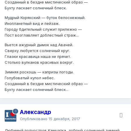
Созданный в бездне мистический образ —
Бухту ласкает солнечный блеск.
Мудрый Корякский — бутон белоснежный.
Инопланетный вид и пейзаж.
Городу бдительный служит прилежно —
Пост возглавляет доблестный страж...
Вьется ажурный дымок над Авачей.
Сверху любуется солнечный круг.
Глазки красавица наша не прячет.
Столько вулканов красивых вокруг.
Зимняя роскошь — капризы погоды.
Голубоватый купол небес.
Созданный в бездне мистический образ —
Бухту ласкает солнечный блеск...
Александр
Опубликовано
15 декабря, 2017
Любимый полуостров Камчатка, добрый солнечный зимний