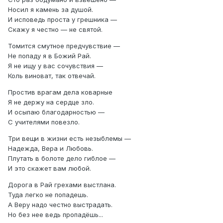
Носил я камень за душой.
И исповедь проста у грешника —
Скажу я честно — не святой.
Томится смутное предчувствие —
Не попаду я в Божий Рай.
Я не ищу у вас сочувствия —
Коль виноват, так отвечай.
Простив врагам дела коварные
Я не держу на сердце зло.
И осыпаю благодарностью —
С учителями повезло.
Три вещи в жизни есть незыблемы —
Надежда, Вера и Любовь.
Плутать в болоте дело гиблое —
И это скажет вам любой.
Дорога в Рай грехами выстлана.
Туда легко не попадешь.
А Веру надо честно выстрадать.
Но без нее ведь пропадёшь...