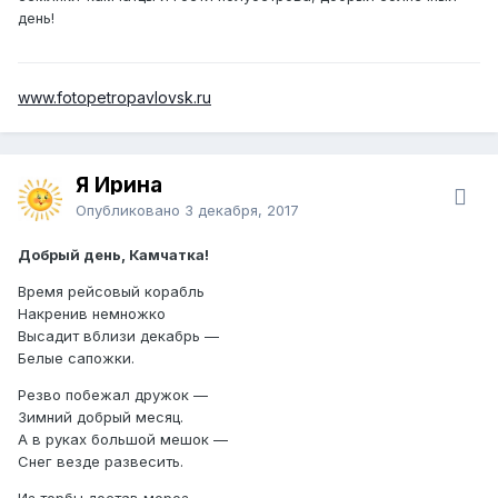
день!
www.fotopetropavlovsk.ru
Я Ирина
Опубликовано
3 декабря, 2017
Добрый день, Камчатка!
Время рейсовый корабль
Накренив немножко
Высадит вблизи декабрь —
Белые сапожки.
Резво побежал дружок —
Зимний добрый месяц.
А в руках большой мешок —
Снег везде развесить.
Из торбы достав мороз