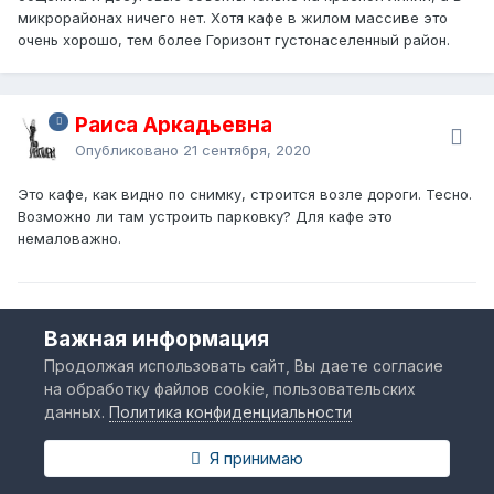
микрорайонах ничего нет. Хотя кафе в жилом массиве это
очень хорошо, тем более Горизонт густонаселенный район.
Раиса Аркадьевна
Опубликовано
21 сентября, 2020
Это кафе, как видно по снимку, строится возле дороги. Тесно.
Возможно ли там устроить парковку? Для кафе это
немаловажно.
www.litsite.ru
Важная информация
Продолжая использовать сайт, Вы даете согласие
на обработку файлов cookie, пользовательских
Mark
данных.
Политика конфиденциальности
Опубликовано
15 октября, 2020
Я принимаю
Визуализация планируемого микрорайона Северный. Должен