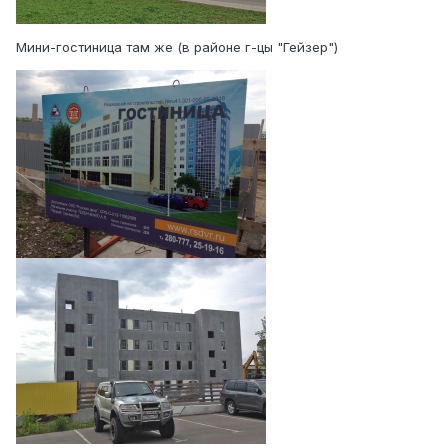
Мини-гостиница там же (в районе г-цы "Гейзер")