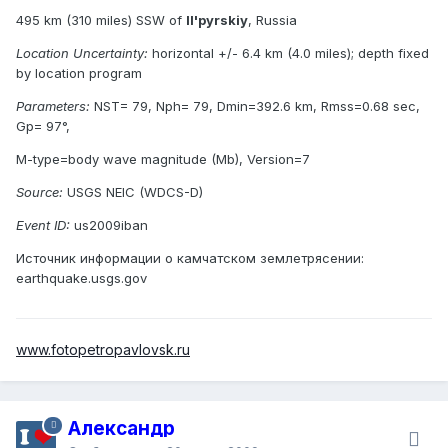
495 km (310 miles) SSW of
Il'pyrskiy
, Russia
Location Uncertainty:
horizontal +/- 6.4 km (4.0 miles); depth fixed
by location program
Parameters:
NST= 79, Nph= 79, Dmin=392.6 km, Rmss=0.68 sec,
Gp= 97°,
M-type=body wave magnitude (Mb), Version=7
Source:
USGS NEIC (WDCS-D)
Event ID:
us2009iban
Источник информации о камчатском землетрясении:
earthquake.usgs.gov
www.fotopetropavlovsk.ru
Александр