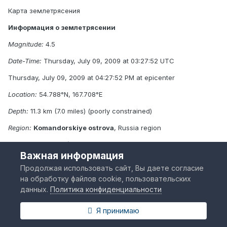
Карта землетрясения
Информация о землетрясении
Magnitude:
4.5
Date-Time:
Thursday, July 09, 2009 at 03:27:52 UTC
Thursday, July 09, 2009 at 04:27:52 PM at epicenter
Location:
54.788°N, 167.708°E
Depth:
11.3 km (7.0 miles) (poorly constrained)
Region:
Komandorskiye ostrova
, Russia region
Distances:
120 km (75 miles) ESE of
Nikol'skoye
,
Komandorskiye
Важная информация
ostrova
, Russia
Продолжая использовать сайт, Вы даете согласие
Location Uncertainty:
horizontal +/- 12.1 km (7.5 miles); depth +/-
на обработку файлов cookie, пользовательских
33.5 km (20.8 miles)
данных.
Политика конфиденциальности
Parameters:
NST= 51, Nph= 51, Dmin=418 km, Rmss=1.06 sec, Gp=
65°, M-type=body wave magnitude (Mb), Version=7
Я принимаю
Source:
USGS NEIC (WDCS-D)