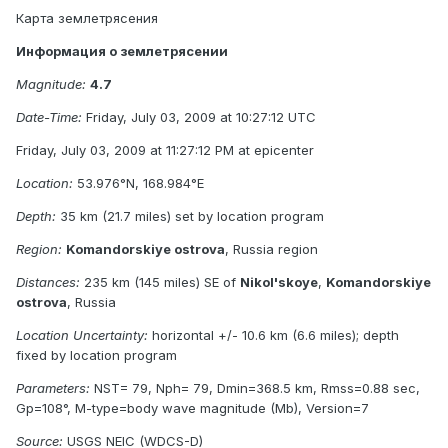
Карта землетрясения
Информация о землетрясении
Magnitude:
4.7
Date-Time:
Friday, July 03, 2009 at 10:27:12 UTC
Friday, July 03, 2009 at 11:27:12 PM at epicenter
Location:
53.976°N, 168.984°E
Depth:
35 km (21.7 miles) set by location program
Region:
Komandorskiye ostrova
, Russia region
Distances:
235 km (145 miles) SE of
Nikol'skoye
,
Komandorskiye
ostrova
, Russia
Location Uncertainty:
horizontal +/- 10.6 km (6.6 miles); depth
fixed by location program
Parameters:
NST= 79, Nph= 79, Dmin=368.5 km, Rmss=0.88 sec,
Gp=108°, M-type=body wave magnitude (Mb), Version=7
Source:
USGS NEIC (WDCS-D)