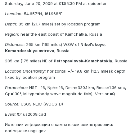
Saturday, June 20, 2009 at 01:55:30 PM at epicenter
Location:
54.657°N, 161.968°E
Depth:
35 km (21.7 miles) set by location program
Region:
near the east coast of Kamchatka, Russia
Distances:
265 km (165 miles) WSW of
Nikol'skoye
,
Komandorskiye ostrova
, Russia
285 km (175 miles) NE of
Petropavlovsk-Kamchatskiy
, Russia
Location Uncertainty:
horizontal +/- 19.8 km (12.3 miles); depth
fixed by location program
Parameters:
NST= 16, Nph= 16, Dmin=330.1 km, Rmss=1.36 sec,
Gp=130°, M-type=body wave magnitude (Mb), Version=Q
Source:
USGS NEIC (WDCS-D)
Event ID:
us2009icad
Источник информации о камчатском землетрясении:
earthquake.usgs.gov