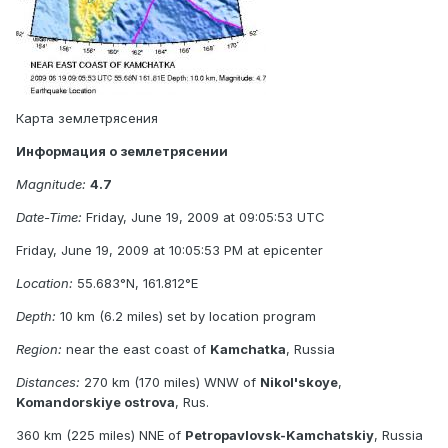
Карта землетрясения
Информация о землетрясении
Magnitude:
4.7
Date-Time:
Friday, June 19, 2009 at 09:05:53 UTC
Friday, June 19, 2009 at 10:05:53 PM at epicenter
Location:
55.683°N, 161.812°E
Depth:
10 km (6.2 miles) set by location program
Region:
near the east coast of
Kamchatka
, Russia
Distances:
270 km (170 miles) WNW of
Nikol'skoye
,
Komandorskiye ostrova
, Rus.
360 km (225 miles) NNE of
Petropavlovsk-Kamchatskiy
, Russia