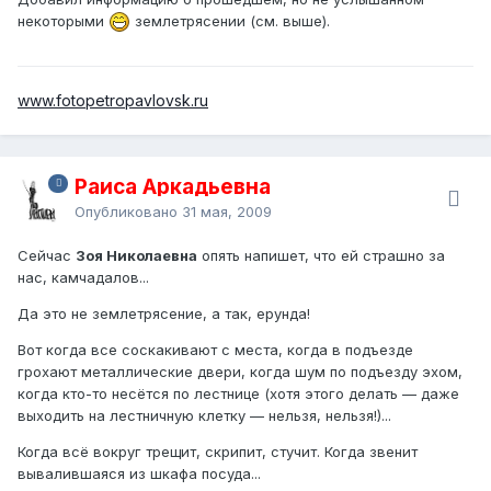
некоторыми
землетрясении (см. выше).
www.fotopetropavlovsk.ru
Раиса Аркадьевна
Опубликовано
31 мая, 2009
Сейчас
Зоя Николаевна
опять напишет, что ей страшно за
нас, камчадалов...
Да это не землетрясение, а так, ерунда!
Вот когда все соскакивают с места, когда в подъезде
грохают металлические двери, когда шум по подъезду эхом,
когда кто-то несётся по лестнице (хотя этого делать — даже
выходить на лестничную клетку — нельзя, нельзя!)...
Когда всё вокруг трещит, скрипит, стучит. Когда звенит
вывалившаяся из шкафа посуда...