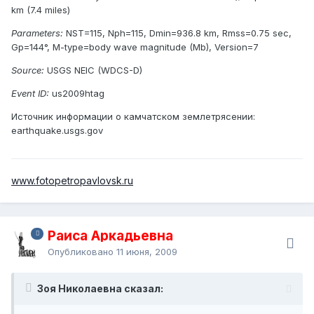
km (7.4 miles)
Parameters:
NST=115, Nph=115, Dmin=936.8 km, Rmss=0.75 sec,
Gp=144°, M-type=body wave magnitude (Mb), Version=7
Source:
USGS NEIC (WDCS-D)
Event ID:
us2009htag
Источник информации о камчатском землетрясении:
earthquake.usgs.gov
www.fotopetropavlovsk.ru
Раиса Аркадьевна
Опубликовано
11 июня, 2009
Зоя Николаевна сказал: