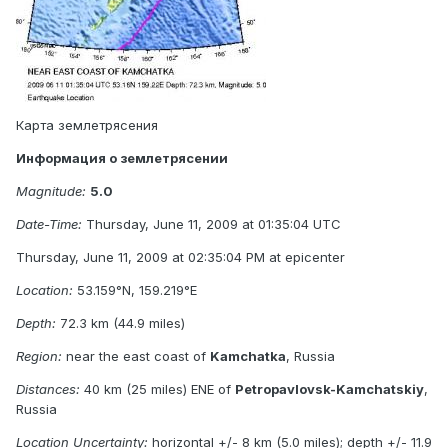
Карта землетрясения
Информация о землетрясении
Magnitude:
5.0
Date-Time:
Thursday, June 11, 2009 at 01:35:04 UTC
Thursday, June 11, 2009 at 02:35:04 PM at epicenter
Location:
53.159°N, 159.219°E
Depth:
72.3 km (44.9 miles)
Region:
near the east coast of
Kamchatka
, Russia
Distances:
40 km (25 miles) ENE of
Petropavlovsk-Kamchatskiy
,
Russia
Location Uncertainty:
horizontal +/- 8 km (5.0 miles); depth +/- 11.9