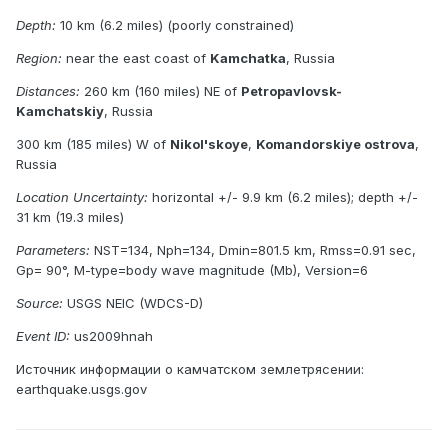
Depth:
10 km (6.2 miles) (poorly constrained)
Region:
near the east coast of
Kamchatka
, Russia
Distances:
260 km (160 miles) NE of
Petropavlovsk-
Kamchatskiy
, Russia
300 km (185 miles) W of
Nikol'skoye
,
Komandorskiye ostrova
,
Russia
Location Uncertainty:
horizontal +/- 9.9 km (6.2 miles); depth +/-
31 km (19.3 miles)
Parameters:
NST=134, Nph=134, Dmin=801.5 km, Rmss=0.91 sec,
Gp= 90°, M-type=body wave magnitude (Mb), Version=6
Source:
USGS NEIC (WDCS-D)
Event ID:
us2009hnah
Источник информации о камчатском землетрясении:
earthquake.usgs.gov