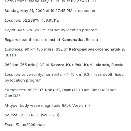
Date-Time:
Sunday, May 31, 2009 at 09:27:45 UTC
Sunday, May 31, 2009 at 10:27:45 PM at epicenter
Location:
52.238°N, 158.951°E
Depth:
46.9 km (29.1 miles) set by location program
Region:
near the east coast of
Kamchatka
, Russia
Distances:
90 km (55 miles) SSE of
Petropavlovsk-Kamchatskiy
,
Russia
260 km (165 miles) NE of
Severo-Kuril'sk
,
Kuril Islands
, Russia
Location Uncertainty:
horizontal +/- 15 km (9.3 miles); depth fixed
by location program
Parameters:
NST= 37, Nph= 37, Dmin=128.9 km, Rmss=1.11 sec,
Gp=133°,
M-type=body wave magnitude (Mb), Version=7
Source:
USGS NEIC (WDCS-D)
Event ID:
us2009hhan