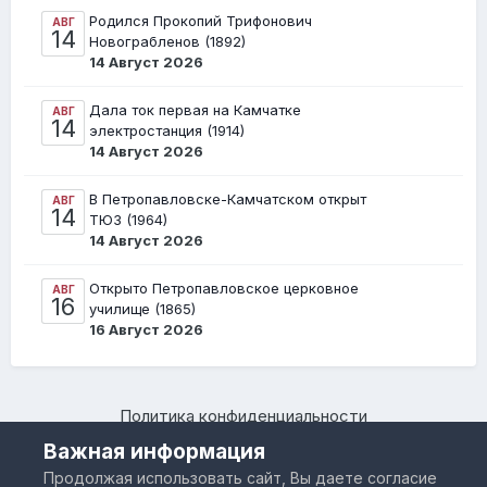
Родился Прокопий Трифонович
АВГ
14
Новограбленов (1892)
14 Август 2026
Дала ток первая на Камчатке
АВГ
14
электростанция (1914)
14 Август 2026
В Петропавловске-Камчатском открыт
АВГ
14
ТЮЗ (1964)
14 Август 2026
Открыто Петропавловское церковное
АВГ
16
училище (1865)
16 Август 2026
Политика конфиденциальности
Камчатский региональный форум "Я люблю Камчатку –
Важная информация
www.IloveKamchatka.ru"
Продолжая использовать сайт, Вы даете согласие
Powered by Invision Community