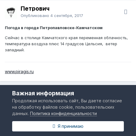
Петрович
Опубликовано
4 сентября, 2017
Погода в городе Петропавловске-Камчатском
Сейчас в столице Камчатского края переменная облачность,
температура воздуха плюс 14 градусов Цельсия, ветер
западный.
www.piragis.ru
Важная информация
Votolato
Продолжая использовать сайт, Вы даете согласие
Опубликовано
5 сентября, 2017
на обработку файлов cookie, пользовательских
данных.
Политика конфиденциальности
Прогнозируется, что циклон будет оказывать влияние на
южные районы Камчатского края: Петропавловск-Камчатский,
Я принимаю
Вилючинский городские округа, Елизовский, Усть-
Большерецкий, Мильковский муниципальные районы. В этих