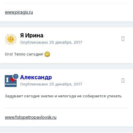
Руководителям судоходных компаний, чьи суда могут
www.piragis.ru
находиться в указанных районах, рекомендовано принять
меры повышенной предосторожности.
В соответствии с прогнозом, силы и средства Главного
управления МЧС России по Камчатскому краю готовы
Я Ирина
оперативно реагировать на возможные чрезвычайные
Опубликовано
25 декабря, 2017
ситуации.
Ого! Тепло сегодня!
В случае происшествий незамедлительно звоните по
телефону «01», с мобильных телефонов 101.
Александр
Опубликовано
25 декабря, 2017
Задувает сегодня знатно и непогода не собирается утихать.
www.fotopetropavlovsk.ru