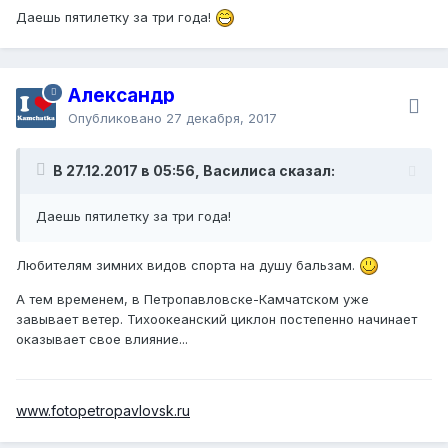
Если ситуация несёт угрозу вашей жизни или жизни
Даешь пятилетку за три года!
окружающих, незамедлительно звоните в пожарно-
спасательную службу МЧС России по телефону «101».
Набор номера осуществляется как с мобильного, так и
со стационарных телефонов.
Александр
Опубликовано
27 декабря, 2017
В 27.12.2017 в 05:56, Василиса сказал:
Даешь пятилетку за три года!
Любителям зимних видов спорта на душу бальзам.
А тем временем, в Петропавловске-Камчатском уже
завывает ветер. Тихоокеанский циклон постепенно начинает
оказывает свое влияние...
www.fotopetropavlovsk.ru