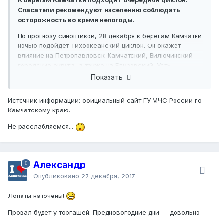
Спасатели рекомендуют населению соблюдать
осторожность во время непогоды.
По прогнозу синоптиков, 28 декабря к берегам Камчатки
ночью подойдет Тихоокеанский циклон. Он окажет
влияние на Петропавловск-Камчатский, Вилючинский
городские округа, а также на Елизовский, Усть-
Большерецкий и Усть-Камчатский районы.
Показать
28 декабря в этих районах ожидаются осадки в виде
Источник информации: официальный сайт ГУ МЧС России по
снега и снега с дождём, от умеренных до сильных.
Камчатскому краю.
Скорость ветра составит 6-16 метров в секунду, на
восточном побережье 27 метров в секунду, метель.
Не расслабляемся...
Неблагоприятное явление сохранится до утра 29
декабря.
В результате осадков ожидается увеличение количества
Александр
дорожно-транспортных происшествий, затруднение
движения автотранспорта, повышается вероятность
Опубликовано
27 декабря, 2017
возникновения дорожных пробок. Кроме этого,
неблагоприятные погодные условия могут привести к
Лопаты наточены!
нарушениям в работе аэропортов, объектов
Провал будет у торгашей. Предновогодние дни — довольно
жизнеобеспечения населения.