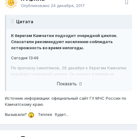
Опубликовано
24 декабря, 2017
Цитата
К берегам Камчатки подходит очередной циклон.
Спасатели рекомендуют населению соблюдать
осторожность во время непогоды.
Сегодня 13:49
По прогнозу синоптиков, 26 декабря к берегам Камчатки
подойдет очередной циклон. Он окажет влияние на
Петропавловск-Камчатский, Вилючинский городские
Показать
округа, а также на Елизовский, Мильковский, Усть-
Большерецкий и Усть-Камчатский районы.
Источник информации: официальный сайт ГУ МЧС России по
26 декабря утром и днём в этих районах ожидается
Камчатскому краю.
мокрый снег, местами сильный, на дорогах гололедица,
Вызывали?
Теплее будет...
снежные заносы. Скорость ветра составит 20-25 метров
в секунду, в Петропавловске- Камчатском, Вилючинске,
в селе Усть-Большерецк 25-30 метров в секунду, на
крайнем юге Елизовского, Усть-Большерецкого районов