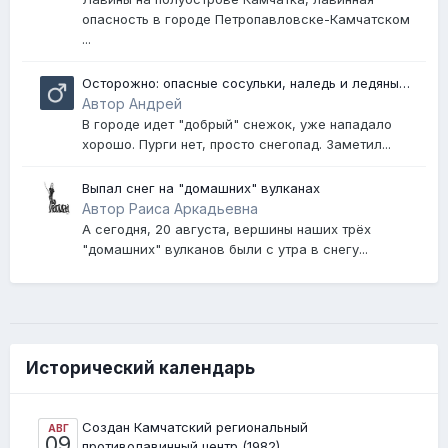
опасность в городе Петропавловске-Камчатском
...
Осторожно: опасные сосульки, наледь и ледяные
глыбы, представляющие угрозу жизни и
Автор Андрей
здоровью
В городе идет "добрый" снежок, уже нападало
хорошо. Пурги нет, просто снегопад. Заметил...
Выпал снег на "домашних" вулканах
Автор Раиса Аркадьевна
А сегодня, 20 августа, вершины наших трёх
"домашних" вулканов были с утра в снегу...
Исторический календарь
Создан Камчатский региональный
АВГ
09
противолавинный центр (1982)